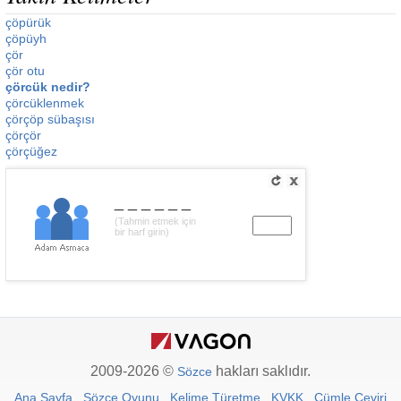
çöpürük
çöpüyh
çör
çör otu
çörcük nedir?
çörcüklenmek
çörçöp sübaşısı
çörçör
çörçüğez
______
(Tahmin etmek için
bir harf girin)
2009-2026 ©
hakları saklıdır.
Sözce
Ana Sayfa
Sözce Oyunu
Kelime Türetme
KVKK
Cümle Çeviri