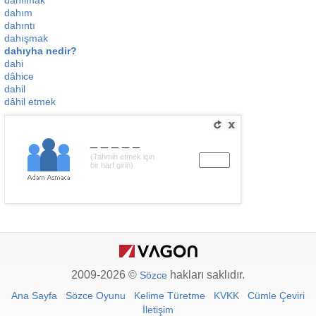
dahılmak
dahım
dahıntı
dahışmak
dahıyha nedir?
dahi
dâhice
dahil
dâhil etmek
_____
(Tahmin etmek için
bir harf girin)
2009-2026 ©
hakları saklıdır.
Sözce
Ana Sayfa
Sözce Oyunu
Kelime Türetme
KVKK
Cümle Çeviri
İletişim