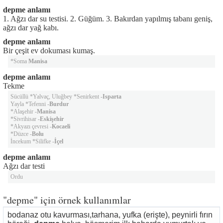
depme anlamı
1. Ağzı dar su testisi. 2. Güğüm. 3. Bakırdan yapılmış tabanı geniş,
ağzı dar yağ kabı.
depme anlamı
Bir çeşit ev dokuması kumaş.
*Soma
Manisa
depme anlamı
Tekme
Sücüllü *Yalvaç, Uluğbey *Senirkent -
Isparta
Yayla *Tefenni -
Burdur
*Alaşehir -
Manisa
*Sivrihisar -
Eskişehir
*Akyazı çevresi -
Kocaeli
*Düzce -
Bolu
İncekum *Silifke -
İçel
depme anlamı
Ağzı dar testi
Ordu
"depme" için örnek kullanımlar
bodanaz otu kavurması,tarhana, yufka (erişte), peynirli fırın