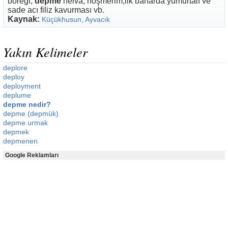
böreği,
depme
helva, höşmerim,ilk baharda yumurtalı ve
sade acı filiz kavurması vb.
Kaynak:
Küçükhusun, Ayvacık
Yakın Kelimeler
deplore
deploy
deployment
deplume
depme nedir?
depme (depmük)
depme urmak
depmek
depmenen
Google Reklamları