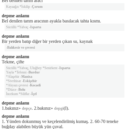
Bel denilen tarım aracı
Kayaağzı *İskilip -
Çorum
depme anlamı
Bel denilen tarım aracının ayakla basılacak tahta kısmı.
Sücüllü *Yalvaç -
Isparta
depme anlamı
Bir yerden batıp diğer bir yerden çıkan su, kaynak
-
Balıkesir ve çevresi
depme anlamı
Tekme, çifte
Sücüllü *Yalvaç, Uluğbey *Senirkent -
Isparta
Yayla *Tefenni -
Burdur
*Alaşehir -
Manisa
*Sivrihisar -
Eskişehir
*Akyazı çevresi -
Kocaeli
*Düzce -
Bolu
İncekum *Silifke -
İçel
depme anlamı
1.bakınız»
. 2.bakınız»
(I).
depçe
depgi
depme anlamı
1. Yünden dokunmuş ve keçelendirilmiş kumaş. 2. 60-70 teneke
buğday alabilen büyük yün çuval.