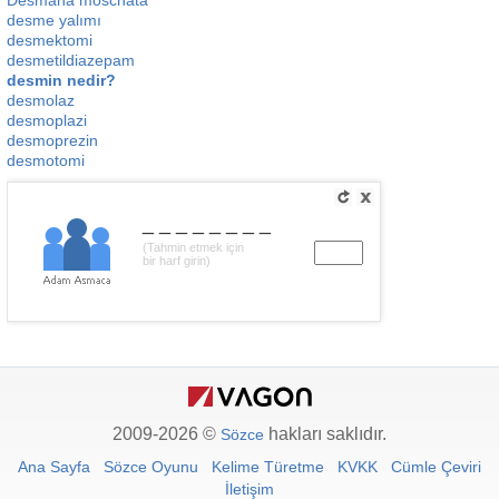
Desmana moschata
desme yalımı
desmektomi
desmetildiazepam
desmin nedir?
desmolaz
desmoplazi
desmoprezin
desmotomi
________
(Tahmin etmek için
bir harf girin)
2009-2026 ©
hakları saklıdır.
Sözce
Ana Sayfa
Sözce Oyunu
Kelime Türetme
KVKK
Cümle Çeviri
İletişim