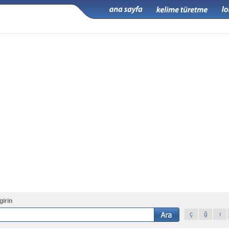
girin
ç
ğ
ı