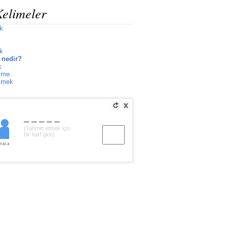
Kelimeler
k
k
 nedir?
k
ilme
ilmek
_____
(Tahmin etmek için
bir harf girin)