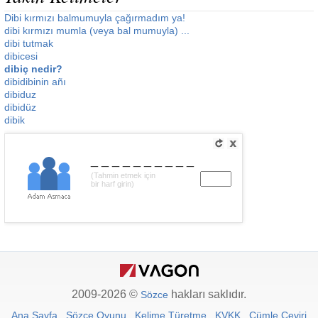
Dibi kırmızı balmumuyla çağırmadım ya!
dibi kırmızı mumla (veya bal mumuyla) ...
dibi tutmak
dibicesi
dibiç nedir?
dibidibinin añı
dibiduz
dibidüz
dibik
__________
(Tahmin etmek için
bir harf girin)
2009-2026 ©
hakları saklıdır.
Sözce
Ana Sayfa
Sözce Oyunu
Kelime Türetme
KVKK
Cümle Çeviri