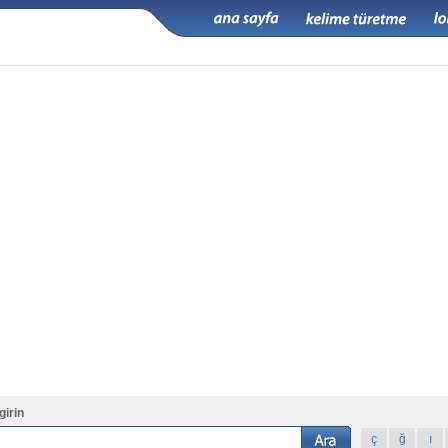
girin
ç
ğ
ı