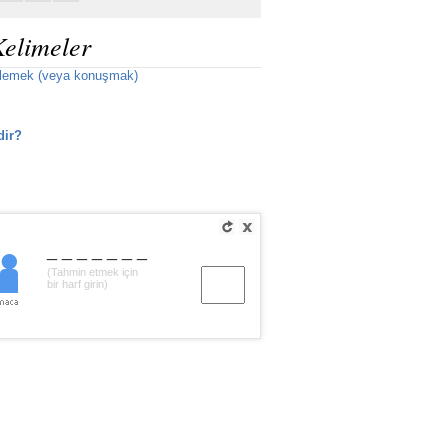
Kelimeler
ylemek (veya konuşmak)
dir?
_______
(Tahmin etmek için
bir harf girin)