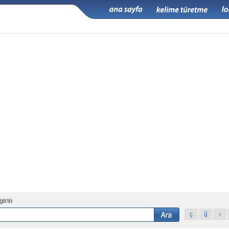
girin
ç
ğ
ı