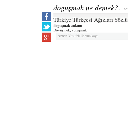
doguşmak ne demek?
- 1 sö
Türkiye Türkçesi Ağızları Sözl
doguşmak anlamı
Dövüşmek, vuruşmak
Artvin
Yusufeli Uşhum köyü