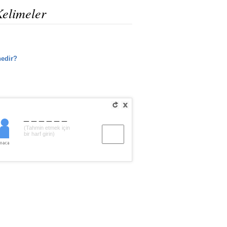
Kelimeler
edir?
______
(Tahmin etmek için
bir harf girin)