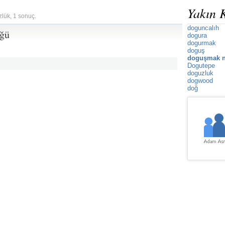
Yakın 
zlük, 1 sonuç.
doguncalıh
üğü
dogura
dogurmak
doguş
doguşmak n
Dogutepe
doguzluk
dogwood
doğ