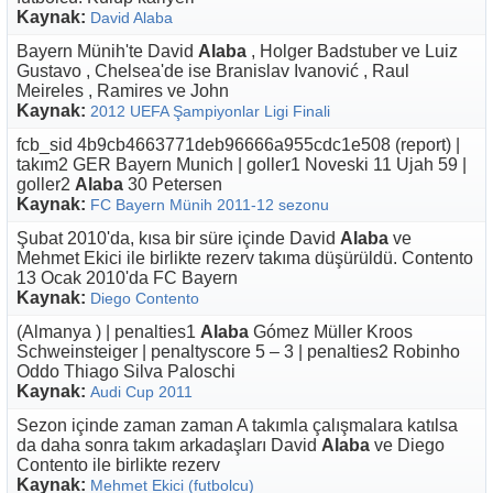
Kaynak:
David Alaba
Bayern Münih'te David
Alaba
, Holger Badstuber ve Luiz
Gustavo , Chelsea'de ise Branislav Ivanović , Raul
Meireles , Ramires ve John
Kaynak:
2012 UEFA Şampiyonlar Ligi Finali
fcb_sid 4b9cb4663771deb96666a955cdc1e508 (report) |
takım2 GER Bayern Munich | goller1 Noveski 11 Ujah 59 |
goller2
Alaba
30 Petersen
Kaynak:
FC Bayern Münih 2011-12 sezonu
Şubat 2010'da, kısa bir süre içinde David
Alaba
ve
Mehmet Ekici ile birlikte rezerv takıma düşürüldü. Contento
13 Ocak 2010'da FC Bayern
Kaynak:
Diego Contento
(Almanya ) | penalties1
Alaba
Gómez Müller Kroos
Schweinsteiger | penaltyscore 5 – 3 | penalties2 Robinho
Oddo Thiago Silva Paloschi
Kaynak:
Audi Cup 2011
Sezon içinde zaman zaman A takımla çalışmalara katılsa
da daha sonra takım arkadaşları David
Alaba
ve Diego
Contento ile birlikte rezerv
Kaynak:
Mehmet Ekici (futbolcu)