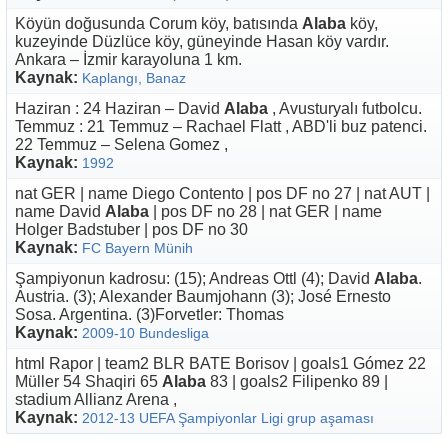
Köyün doğusunda Corum köy, batısında
Alaba
köy,
kuzeyinde Düzlüce köy, güneyinde Hasan köy vardır.
Ankara – İzmir karayoluna 1 km.
Kaynak:
Kaplangı, Banaz
Haziran : 24 Haziran – David
Alaba
, Avusturyalı futbolcu.
Temmuz : 21 Temmuz – Rachael Flatt , ABD'li buz patenci.
22 Temmuz – Selena Gomez ,
Kaynak:
1992
nat GER | name Diego Contento | pos DF no 27 | nat AUT |
name David
Alaba
| pos DF no 28 | nat GER | name
Holger Badstuber | pos DF no 30
Kaynak:
FC Bayern Münih
Şampiyonun kadrosu: (15); Andreas Ottl (4); David
Alaba
.
Austria. (3); Alexander Baumjohann (3); José Ernesto
Sosa. Argentina. (3)Forvetler: Thomas
Kaynak:
2009-10 Bundesliga
html Rapor | team2 BLR BATE Borisov | goals1 Gómez 22
Müller 54 Shaqiri 65
Alaba
83 | goals2 Filipenko 89 |
stadium Allianz Arena ,
Kaynak:
2012-13 UEFA Şampiyonlar Ligi grup aşaması