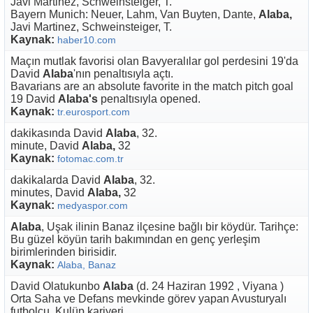
Javi Martinez, Schweinsteiger, T.
Bayern Munich: Neuer, Lahm, Van Buyten, Dante,
Alaba,
Javi Martinez, Schweinsteiger, T.
Kaynak:
haber10.com
Maçın mutlak favorisi olan Bavyeralılar gol perdesini 19'da
David
Alaba
'nın penaltısıyla açtı.
Bavarians are an absolute favorite in the match pitch goal
19 David
Alaba's
penaltısıyla opened.
Kaynak:
tr.eurosport.com
dakikasında David
Alaba
, 32.
minute, David
Alaba,
32
Kaynak:
fotomac.com.tr
dakikalarda David
Alaba
, 32.
minutes, David
Alaba,
32
Kaynak:
medyaspor.com
Alaba
, Uşak ilinin Banaz ilçesine bağlı bir köydür. Tarihçe:
Bu güzel köyün tarih bakımından en genç yerleşim
birimlerinden birisidir.
Kaynak:
Alaba, Banaz
David Olatukunbo
Alaba
(d. 24 Haziran 1992 , Viyana )
Orta Saha ve Defans mevkinde görev yapan Avusturyalı
futbolcu. Kulüp kariyeri