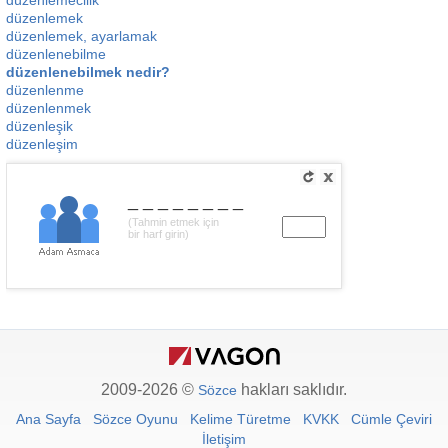
düzenlemecilik
düzenlemek
düzenlemek, ayarlamak
düzenlenebilme
düzenlenebilmek nedir?
düzenlenme
düzenlenmek
düzenleşik
düzenleşim
________
(Tahmin etmek için
bir harf girin)
2009-2026 ©
hakları saklıdır.
Sözce
Ana Sayfa
Sözce Oyunu
Kelime Türetme
KVKK
Cümle Çeviri
İletişim