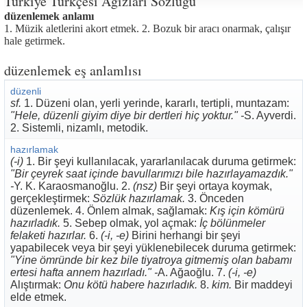
Türkiye Türkçesi Ağızları Sözlüğü
düzenlemek anlamı
1. Müzik aletlerini akort etmek. 2. Bozuk bir aracı onarmak, çalışır
hale getirmek.
düzenlemek eş anlamlısı
düzenli
sf.
1. Düzeni olan, yerli yerinde, kararlı, tertipli, muntazam:
"Hele, düzenli giyim diye bir dertleri hiç yoktur." -
S. Ayverdi.
2. Sistemli, nizamlı, metodik.
hazırlamak
(-i)
1. Bir şeyi kullanılacak, yararlanılacak duruma getirmek:
"Bir çeyrek saat içinde bavullarımızı bile hazırlayamazdık."
-
Y. K. Karaosmanoğlu. 2.
(nsz)
Bir şeyi ortaya koymak,
gerçekleştirmek:
Sözlük hazırlamak.
3. Önceden
düzenlemek. 4. Önlem almak, sağlamak:
Kış için kömürü
hazırladık.
5. Sebep olmak, yol açmak:
İç bölünmeler
felaketi hazırlar.
6.
(-i, -e)
Birini herhangi bir şeyi
yapabilecek veya bir şeyi yüklenebilecek duruma getirmek:
"Yine ömründe bir kez bile tiyatroya gitmemiş olan babamı
ertesi hafta annem hazırladı." -
A. Ağaoğlu. 7.
(-i, -e)
Alıştırmak:
Onu kötü habere hazırladık.
8.
kim.
Bir maddeyi
elde etmek.