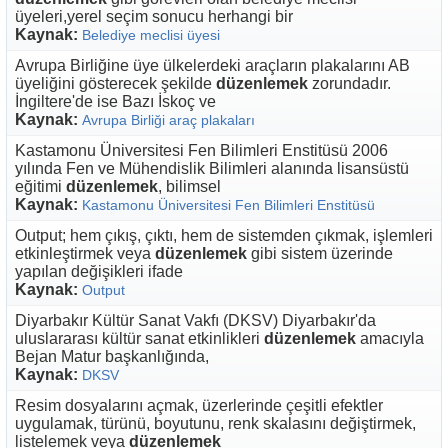
üyeleri,yerel seçim sonucu herhangi bir
Kaynak:
Belediye meclisi üyesi
Avrupa Birliğine üye ülkelerdeki araçların plakalarını AB
üyeliğini gösterecek şekilde
düzenlemek
zorundadır.
İngiltere'de ise Bazı İskoç ve
Kaynak:
Avrupa Birliği araç plakaları
Kastamonu Üniversitesi Fen Bilimleri Enstitüsü 2006
yılında Fen ve Mühendislik Bilimleri alanında lisansüstü
eğitimi
düzenlemek
, bilimsel
Kaynak:
Kastamonu Üniversitesi Fen Bilimleri Enstitüsü
Output; hem çıkış, çıktı, hem de sistemden çıkmak, işlemleri
etkinleştirmek veya
düzenlemek
gibi sistem üzerinde
yapılan değişikleri ifade
Kaynak:
Output
Diyarbakır Kültür Sanat Vakfı (DKSV) Diyarbakır'da
uluslararası kültür sanat etkinlikleri
düzenlemek
amacıyla
Bejan Matur başkanlığında,
Kaynak:
DKSV
Resim dosyalarını açmak, üzerlerinde çeşitli efektler
uygulamak, türünü, boyutunu, renk skalasını değiştirmek,
listelemek veya
düzenlemek