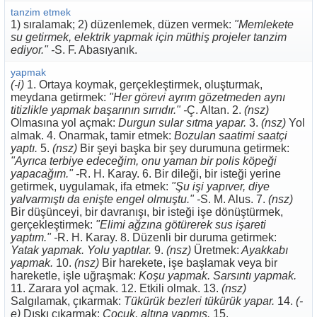
tanzim etmek
1) sıralamak; 2) düzenlemek, düzen vermek:
"Memlekete
su getirmek, elektrik yapmak için müthiş projeler tanzim
ediyor." -
S. F. Abasıyanık.
yapmak
(-i)
1. Ortaya koymak, gerçekleştirmek, oluşturmak,
meydana getirmek:
"Her görevi ayrım gözetmeden aynı
titizlikle yapmak başarının sırrıdır." -
Ç. Altan. 2.
(nsz)
Olmasına yol açmak:
Durgun sular sıtma yapar.
3.
(nsz)
Yol
almak. 4. Onarmak, tamir etmek:
Bozulan saatimi saatçi
yaptı.
5.
(nsz)
Bir şeyi başka bir şey durumuna getirmek:
"Ayrıca terbiye edeceğim, onu yaman bir polis köpeği
yapacağım." -
R. H. Karay. 6. Bir dileği, bir isteği yerine
getirmek, uygulamak, ifa etmek:
"Şu işi yapıver, diye
yalvarmıştı da enişte engel olmuştu." -
S. M. Alus. 7.
(nsz)
Bir düşünceyi, bir davranışı, bir isteği işe dönüştürmek,
gerçekleştirmek:
"Elimi ağzına götürerek sus işareti
yaptım." -
R. H. Karay. 8. Düzenli bir duruma getirmek:
Yatak yapmak. Yolu yaptılar.
9.
(nsz)
Üretmek:
Ayakkabı
yapmak.
10.
(nsz)
Bir harekete, işe başlamak veya bir
hareketle, işle uğraşmak:
Koşu yapmak. Sarsıntı yapmak.
11. Zarara yol açmak. 12. Etkili olmak. 13.
(nsz)
Salgılamak, çıkarmak:
Tükürük bezleri tükürük yapar.
14.
(-
e)
Dışkı çıkarmak:
Çocuk, altına yapmış.
15.