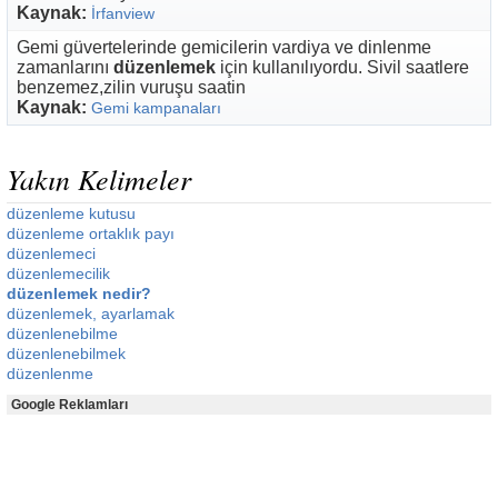
Kaynak:
İrfanview
Gemi güvertelerinde gemicilerin vardiya ve dinlenme
zamanlarını
düzenlemek
için kullanılıyordu. Sivil saatlere
benzemez,zilin vuruşu saatin
Kaynak:
Gemi kampanaları
Yakın Kelimeler
düzenleme kutusu
düzenleme ortaklık payı
düzenlemeci
düzenlemecilik
düzenlemek nedir?
düzenlemek, ayarlamak
düzenlenebilme
düzenlenebilmek
düzenlenme
Google Reklamları