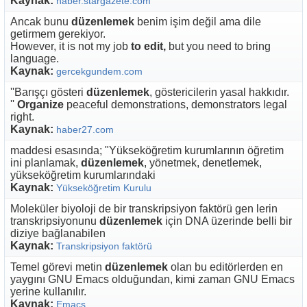
Kaynak:
haber.stargazete.com
Ancak bunu
düzenlemek
benim işim değil ama dile
getirmem gerekiyor.
However, it is not my job
to edit,
but you need to bring
language.
Kaynak:
gercekgundem.com
''Barışçı gösteri
düzenlemek
, göstericilerin yasal hakkıdır.
''
Organize
peaceful demonstrations, demonstrators legal
right.
Kaynak:
haber27.com
maddesi esasında; "Yükseköğretim kurumlarının öğretim
ini planlamak,
düzenlemek
, yönetmek, denetlemek,
yükseköğretim kurumlarındaki
Kaynak:
Yükseköğretim Kurulu
Moleküler biyoloji de bir transkripsiyon faktörü gen lerin
transkripsiyonunu
düzenlemek
için DNA üzerinde belli bir
diziye bağlanabilen
Kaynak:
Transkripsiyon faktörü
Temel görevi metin
düzenlemek
olan bu editörlerden en
yaygını GNU Emacs olduğundan, kimi zaman GNU Emacs
yerine kullanılır.
Kaynak:
Emacs