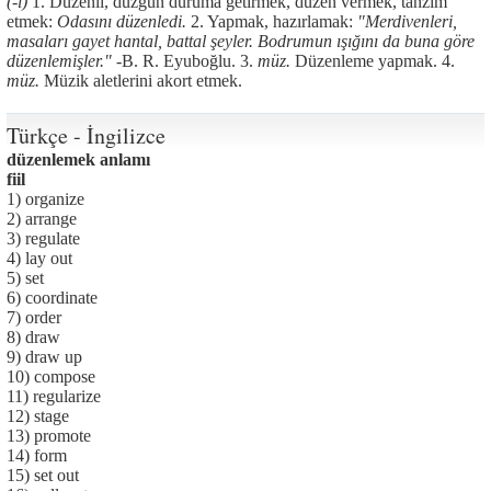
(-i)
1. Düzenli, düzgün duruma getirmek, düzen vermek, tanzim
etmek:
Odasını düzenledi.
2. Yapmak, hazırlamak:
"Merdivenleri,
masaları gayet hantal, battal şeyler. Bodrumun ışığını da buna göre
düzenlemişler." -
B. R. Eyuboğlu. 3.
müz.
Düzenleme yapmak. 4.
müz.
Müzik aletlerini akort etmek.
Türkçe - İngilizce
düzenlemek anlamı
fiil
1) organize
2) arrange
3) regulate
4) lay out
5) set
6) coordinate
7) order
8) draw
9) draw up
10) compose
11) regularize
12) stage
13) promote
14) form
15) set out