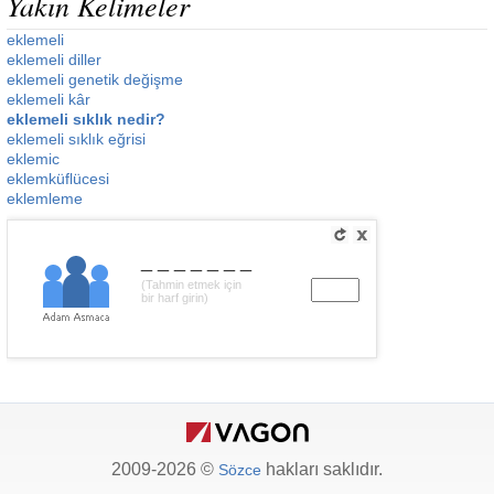
Yakın Kelimeler
eklemeli
eklemeli diller
eklemeli genetik değişme
eklemeli kâr
eklemeli sıklık nedir?
eklemeli sıklık eğrisi
eklemic
eklemküflücesi
eklemleme
_______
(Tahmin etmek için
bir harf girin)
2009-2026 ©
hakları saklıdır.
Sözce