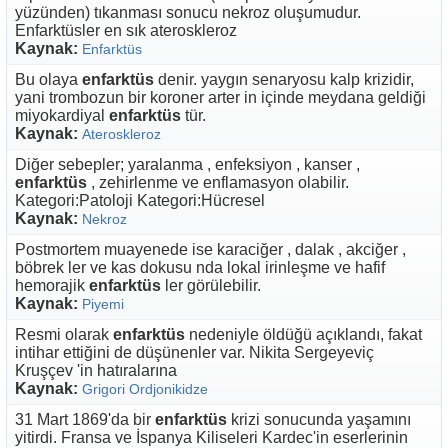
yüzünden) tıkanması sonucu nekroz oluşumudur.
Enfarktüsler en sık ateroskleroz
Kaynak:
Enfarktüs
Bu olaya
enfarktüs
denir. yaygın senaryosu kalp krizidir,
yani trombozun bir koroner arter in içinde meydana geldiği
miyokardiyal
enfarktüs
tür.
Kaynak:
Ateroskleroz
Diğer sebepler; yaralanma , enfeksiyon , kanser ,
enfarktüs
, zehirlenme ve enflamasyon olabilir.
Kategori:Patoloji Kategori:Hücresel
Kaynak:
Nekroz
Postmortem muayenede ise karaciğer , dalak , akciğer ,
böbrek ler ve kas dokusu nda lokal irinleşme ve hafif
hemorajik
enfarktüs
ler görülebilir.
Kaynak:
Piyemi
Resmi olarak
enfarktüs
nedeniyle öldüğü açıklandı, fakat
intihar ettiğini de düşünenler var. Nikita Sergeyeviç
Kruşçev 'in hatıralarına
Kaynak:
Grigori Ordjonikidze
31 Mart 1869'da bir
enfarktüs
krizi sonucunda yaşamını
yitirdi. Fransa ve İspanya Kiliseleri Kardec'in eserlerinin