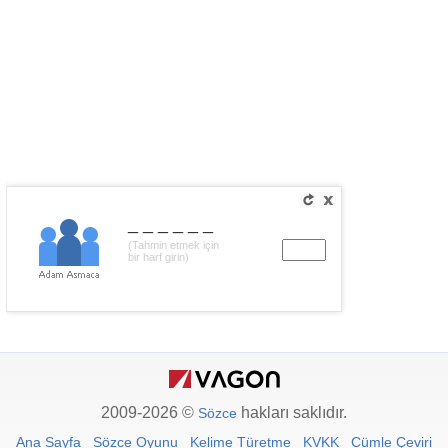
______
(Tahmin etmek için
bir harf girin)
2009-2026 ©
hakları saklıdır.
Sözce
Ana Sayfa
Sözce Oyunu
Kelime Türetme
KVKK
Cümle Çeviri