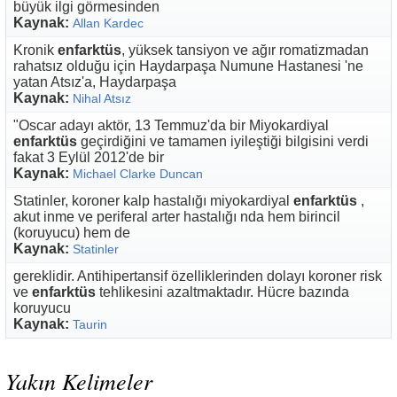
büyük ilgi görmesinden
Kaynak:
Allan Kardec
Kronik
enfarktüs
, yüksek tansiyon ve ağır romatizmadan
rahatsız olduğu için Haydarpaşa Numune Hastanesi 'ne
yatan Atsız'a, Haydarpaşa
Kaynak:
Nihal Atsız
"Oscar adayı aktör, 13 Temmuz'da bir Miyokardiyal
enfarktüs
geçirdiğini ve tamamen iyileştiği bilgisini verdi
fakat 3 Eylül 2012'de bir
Kaynak:
Michael Clarke Duncan
Statinler, koroner kalp hastalığı miyokardiyal
enfarktüs
,
akut inme ve periferal arter hastalığı nda hem birincil
(koruyucu) hem de
Kaynak:
Statinler
gereklidir. Antihipertansif özelliklerinden dolayı koroner risk
ve
enfarktüs
tehlikesini azaltmaktadır. Hücre bazında
koruyucu
Kaynak:
Taurin
Yakın Kelimeler