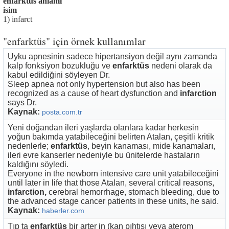
enfarktüs anlamı
isim
1) infarct
"enfarktüs" için örnek kullanımlar
Uyku apnesinin sadece hipertansiyon değil aynı zamanda
kalp fonksiyon bozukluğu ve
enfarktüs
nedeni olarak da
kabul edildiğini söyleyen Dr.
Sleep apnea not only hypertension but also has been
recognized as a cause of heart dysfunction and
infarction
says Dr.
Kaynak:
posta.com.tr
Yeni doğandan ileri yaşlarda olanlara kadar herkesin
yoğun bakımda yatabileceğini belirten Atalan, çeşitli kritik
nedenlerle;
enfarktüs
, beyin kanaması, mide kanamaları,
ileri evre kanserler nedeniyle bu ünitelerde hastaların
kaldığını söyledi.
Everyone in the newborn intensive care unit yatabileceğini
until later in life that those Atalan, several critical reasons,
infarction,
cerebral hemorrhage, stomach bleeding, due to
the advanced stage cancer patients in these units, he said.
Kaynak:
haberler.com
Tıp ta
enfarktüs
bir arter in (kan pıhtısı veya aterom