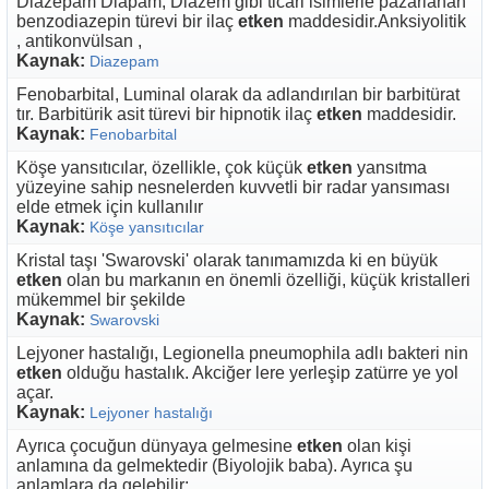
Diazepam Diapam, Diazem gibi ticari isimlerle pazarlanan
benzodiazepin türevi bir ilaç
etken
maddesidir.Anksiyolitik
, antikonvülsan ,
Kaynak:
Diazepam
Fenobarbital, Luminal olarak da adlandırılan bir barbitürat
tır. Barbitürik asit türevi bir hipnotik ilaç
etken
maddesidir.
Kaynak:
Fenobarbital
Köşe yansıtıcılar, özellikle, çok küçük
etken
yansıtma
yüzeyine sahip nesnelerden kuvvetli bir radar yansıması
elde etmek için kullanılır
Kaynak:
Köşe yansıtıcılar
Kristal taşı 'Swarovski' olarak tanımamızda ki en büyük
etken
olan bu markanın en önemli özelliği, küçük kristalleri
mükemmel bir şekilde
Kaynak:
Swarovski
Lejyoner hastalığı, Legionella pneumophila adlı bakteri nin
etken
olduğu hastalık. Akciğer lere yerleşip zatürre ye yol
açar.
Kaynak:
Lejyoner hastalığı
Ayrıca çocuğun dünyaya gelmesine
etken
olan kişi
anlamına da gelmektedir (Biyolojik baba). Ayrıca şu
anlamlara da gelebilir: