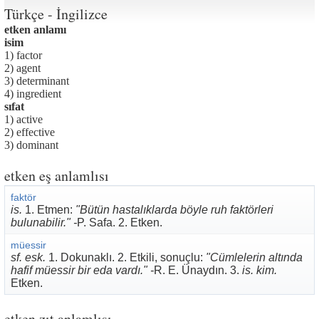
Türkçe - İngilizce
etken anlamı
isim
1) factor
2) agent
3) determinant
4) ingredient
sıfat
1) active
2) effective
3) dominant
etken eş anlamlısı
faktör
is.
1. Etmen:
"Bütün hastalıklarda böyle ruh faktörleri
bulunabilir." -
P. Safa. 2. Etken.
müessir
sf. esk.
1. Dokunaklı. 2. Etkili, sonuçlu:
"Cümlelerin altında
hafif müessir bir eda vardı." -
R. E. Ünaydın. 3.
is. kim.
Etken.
etken zıt anlamlısı