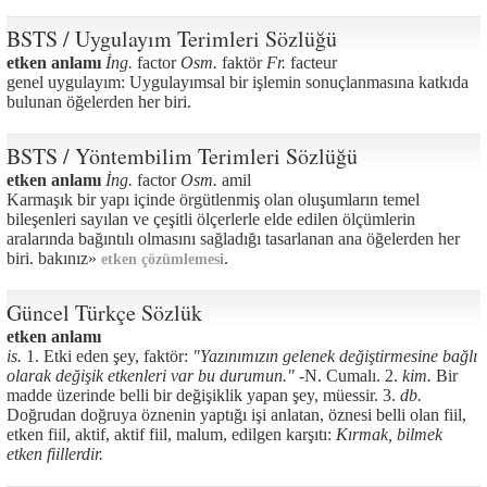
BSTS / Uygulayım Terimleri Sözlüğü
etken anlamı
İng.
factor
Osm.
faktör
Fr.
facteur
genel uygulayım: Uygulayımsal bir işlemin sonuçlanmasına katkıda
bulunan öğelerden her biri.
BSTS / Yöntembilim Terimleri Sözlüğü
etken anlamı
İng.
factor
Osm.
amil
Karmaşık bir yapı içinde örgütlenmiş olan oluşumların temel
bileşenleri sayılan ve çeşitli ölçerlerle elde edilen ölçümlerin
aralarında bağıntılı olmasını sağladığı tasarlanan ana öğelerden her
biri. bakınız»
.
etken çözümlemesi
Güncel Türkçe Sözlük
etken anlamı
is.
1. Etki eden şey, faktör:
"Yazınımızın gelenek değiştirmesine bağlı
olarak değişik etkenleri var bu durumun." -
N. Cumalı. 2.
kim.
Bir
madde üzerinde belli bir değişiklik yapan şey, müessir. 3.
db.
Doğrudan doğruya öznenin yaptığı işi anlatan, öznesi belli olan fiil,
etken fiil, aktif, aktif fiil, malum, edilgen karşıtı:
Kırmak, bilmek
etken fiillerdir.