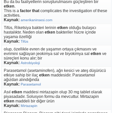
Bu da bu faaliyetlerin soruşturulmasını güçleştiren bir
etken
.
This is a
factor that
complicates the investigation of these
activities.
Kaynak:
amerikaninsesi.com
Tifüs, Riketsiya bakteri lerinin
etken
olduğu bulaşıcı
hastalıktır. Neden olan
etken
bakteriler hücre içinde
yaşama özelliği
Kaynak:
Tifüs
olup, özellikle evren de yaşamın ortaya çıkmasını ve
evrimini sağlayan jeokimya sal ve biyokimya sal
etken
ve
süreçleri konu alır; bir
Kaynak:
Astrobiyoloji
Parasetamol (asetaminofen), ağrı kesici ve ateş düşürücü
etkiye sahip bir ilaç
etken
maddesidir. Parasetamol
ağızdan alındığında
Kaynak:
Parasetamol
Asıl
etken
maddesi mirtazapin olup 30 mg tablet olarak
piyasadadır. Solusyon formu da mevcuttur. Mirtazapin
etken
maddeli bir diğer ürün
Kaynak:
Mirtazapin