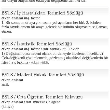
Bir olayın oluşumunu etkileyen değişkenlerden her biri.
BSTS / İç Hastalıkları Terimleri Sözlüğü
etken anlamı
İng.
factor
1. Bir sonucun ortaya çıkmasına yol açanların her biri. 2. Birden
fazla sayıda aracın bir araya gelerek bir ürünün oluşmasını sağlaması,
etmen.
BSTS / İstatistik Terimleri Sözlüğü
etken anlamı
İng.
factor
Osm.
faktör
Alm.
Faktor
1) Değişimin olası nedeni olarak bir deneyde incelenen nicelik. 2)
Çok-değişkenli çözümlemede, gözlenmiş olasılıksal değişkenlerin bir
işlevi, ay. bakınız»
.
etken yükü
BSTS / Medeni Hukuk Terimleri Sözlüğü
etken anlamı
âmil.
BSTS / Orta Öğretim Terimleri Kılavuzu
etken anlamı
Osm.
müessir
Fr.
agent
(kimya)