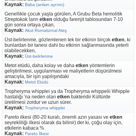
Kaynak:
Baba (anlam ayrımı)
Genellikle çocuk yaşta görülen, A Grubu Beta hemolitik
Streptokok ların
etken
olduğu farenjit tablosundan 7-10
gün sonra ortaya çıkan,
Kaynak:
Akut Romatizmal Ateş
Üst-belirlenme, gözlemlenen tek bir etkinin birçok
etken
, ki
bunlardan bir tanesi dahi bu etkinin sağlanmasında yeterli
olabilecekken,
Kaynak:
Üst-belirlenme
Metot etüdü, daha kolay ve daha
etken
yöntemlerin
geliştirilmesi, uygulanması ve maliyetlerin düşürülmesi
amacıyla, bir işin yapılışındaki
Kaynak:
Metot Etüdü
Tropheryma whipplei ya da Tropheryma whippelii Whipple
hastalığı 'na neden olan
etken
bakteridir Kültürde
üretilmesi zordur ve uzun sürer.
Kaynak:
Tropheryma whipplei
Pareto ilkesi (80-20 kuralı, önemli azın yasası ve
etken
seyrekliliği ilkesi olarak da bilinir) der ki, çoğu olay için,
etkilerin kabaca %
Kaynak:
Pareto İlkesi