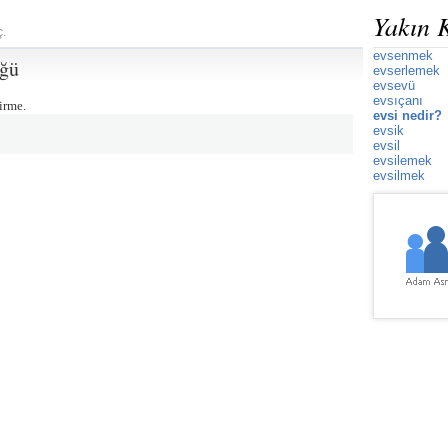
Yakın 
ç.
evsenmek
üğü
evserlemek
evsevü
evsıçanı
irme.
evsi nedir?
evsik
evsil
evsilemek
evsilmek