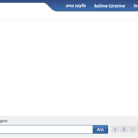
girin
ç
ğ
ı