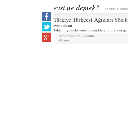
evsi ne demek?
- 1 sözlük, 1 sonu
Türkiye Türkçesi Ağızları Sözl
evsi anlamı
Tahılın içindeki yabancı maddeleri bir araya get
Çıkrık *Mecitözü -
Çorum
-
Adana