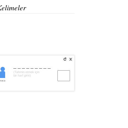
Kelimeler
_________
(Tahmin etmek için
bir harf girin)