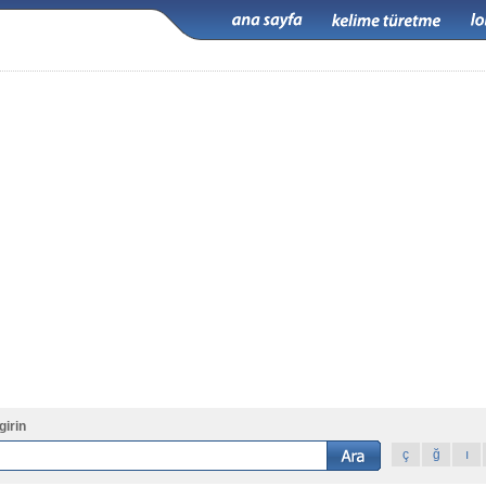
girin
ç
ğ
ı