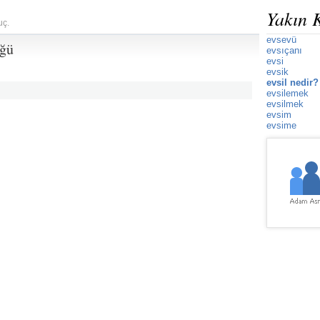
Yakın 
uç.
evsevü
üğü
evsıçanı
evsi
evsik
evsil nedir?
evsilemek
evsilmek
evsim
evsime