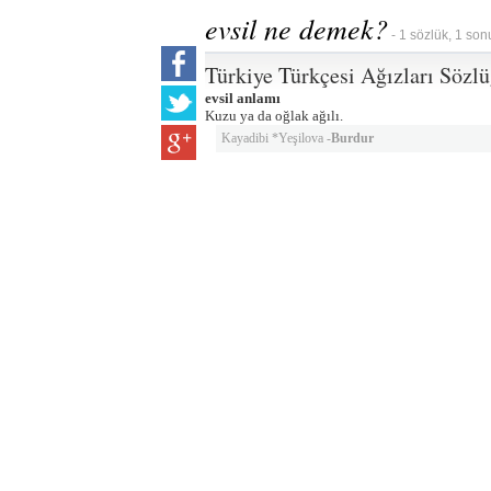
evsil ne demek?
- 1 sözlük, 1 son
Türkiye Türkçesi Ağızları Sözl
evsil anlamı
Kuzu ya da oğlak ağılı.
Kayadibi *Yeşilova -
Burdur