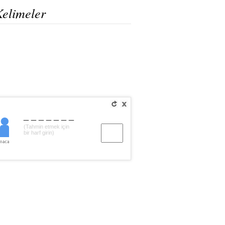
Kelimeler
_______
(Tahmin etmek için
bir harf girin)