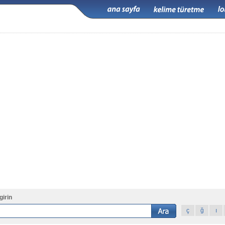
girin
ç
ğ
ı