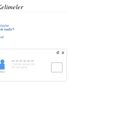
Kelimeler
olaylar
ık nedir?
sal
______
(Tahmin etmek için
bir harf girin)