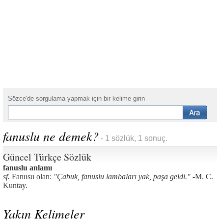
Sözce'de sorgulama yapmak için bir kelime girin
fanuslu ne demek?
- 1 sözlük, 1 sonuç.
Güncel Türkçe Sözlük
fanuslu anlamı
sf.
Fanusu olan:
"Çabuk, fanuslu lambaları yak, paşa geldi." -
M. C.
Kuntay.
Yakın Kelimeler