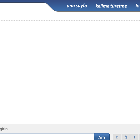
girin
ç
ğ
ı