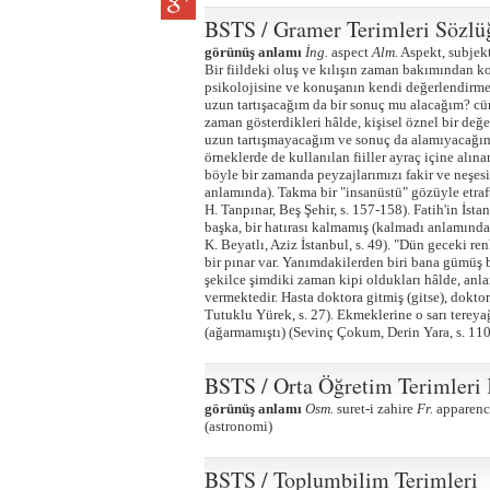
BSTS / Gramer Terimleri Sözlü
görünüş anlamı
İng.
aspect
Alm.
Aspekt, subjekt
Bir fiildeki oluş ve kılışın zaman bakımından ko
psikolojisine ve konuşanın kendi değerlendirm
uzun tartışacağım da bir sonuç mu alacağım? cüm
zaman gösterdikleri hâlde, kişisel öznel bir d
uzun tartışmayacağım ve sonuç da alamıyacağım
örneklerde de kullanılan fiiller ayraç içine al
böyle bir zamanda peyzajlarımızı fakir ve neşes
anlamında). Takma bir "insanüstü" gözüyle etraft
H. Tanpınar, Beş Şehir, s. 157-158). Fatih'in İst
başka, bir hatırası kalmamış (kalmadı anlamında
K. Beyatlı, Aziz İstanbul, s. 49). "Dün geceki r
bir pınar var. Yanımdakilerden biri bana gümüş bir
şekilce şimdiki zaman kipi oldukları hâlde, anl
vermektedir. Hasta doktora gitmiş (gitse), doktor
Tutuklu Yürek, s. 27). Ekmeklerine o sarı terey
(ağarmamıştı) (Sevinç Çokum, Derin Yara, s. 110
BSTS / Orta Öğretim Terimleri
görünüş anlamı
Osm.
suret-i zahire
Fr.
apparenc
(astronomi)
BSTS / Toplumbilim Terimleri