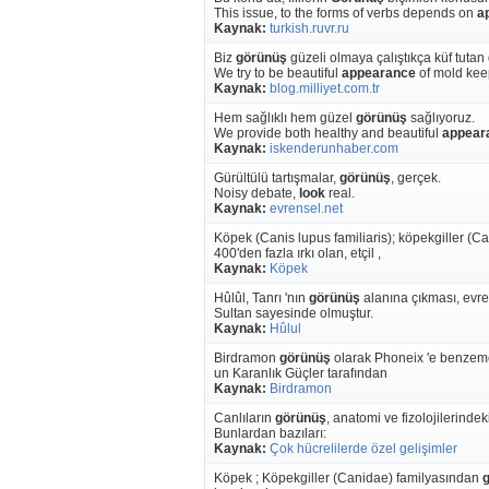
This issue, to the forms of verbs depends on
a
Kaynak:
turkish.ruvr.ru
Biz
görünüş
güzeli olmaya çalıştıkça küf tutan
We try to be beautiful
appearance
of mold keep
Kaynak:
blog.milliyet.com.tr
Hem sağlıklı hem güzel
görünüş
sağlıyoruz.
We provide both healthy and beautiful
appear
Kaynak:
iskenderunhaber.com
Gürültülü tartışmalar,
görünüş
, gerçek.
Noisy debate,
look
real.
Kaynak:
evrensel.net
Köpek (Canis lupus familiaris); köpekgiller (
400'den fazla ırkı olan, etçil ,
Kaynak:
Köpek
Hûlûl, Tanrı 'nın
görünüş
alanına çıkması, evre
Sultan sayesinde olmuştur.
Kaynak:
Hûlul
Birdramon
görünüş
olarak Phoneix 'e benzeme
un Karanlık Güçler tarafından
Kaynak:
Birdramon
Canlıların
görünüş
, anatomi ve fizolojilerindek
Bunlardan bazıları:
Kaynak:
Çok hücrelilerde özel gelişimler
Köpek ; Köpekgiller (Canidae) familyasından