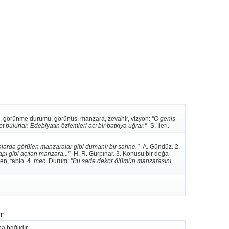
i, görünme durumu, görünüş, manzara, zevahir, vizyon:
"O geniş
ulurlar. Edebiyatın özlemleri acı bir batkıya uğrar." -
S. İleri.
alarda görülen manzaralar gibi dumanlı bir sahne." -
A. Gündüz. 2.
ı gibi açılan manzara..." -
H. R. Gürpınar. 3. Konusu bir doğa
n, tablo. 4.
mec.
Durum:
"Bu sade dekor ölümün manzarasını
.
r
a bağlıdır.