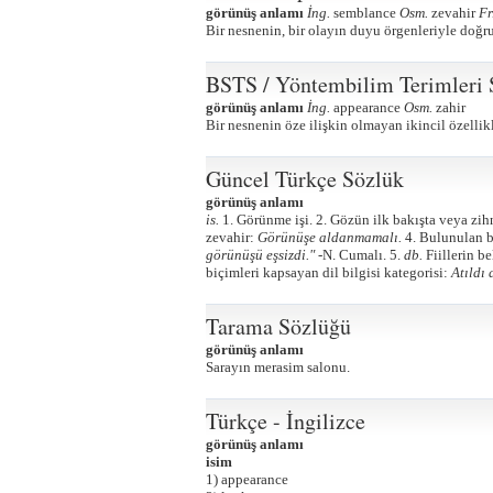
görünüş anlamı
İng.
semblance
Osm.
zevahir
Fr
Bir nesnenin, bir olayın duyu örgenleriyle doğr
BSTS / Yöntembilim Terimleri 
görünüş anlamı
İng.
appearance
Osm.
zahir
Bir nesnenin öze ilişkin olmayan ikincil özellikl
Güncel Türkçe Sözlük
görünüş anlamı
is.
1. Görünme işi. 2. Gözün ilk bakışta veya zih
zevahir:
Görünüşe aldanmamalı.
4. Bulunulan b
görünüşü eşsizdi." -
N. Cumalı. 5.
db.
Fiillerin be
biçimleri kapsayan dil bilgisi kategorisi:
Atıldı 
Tarama Sözlüğü
görünüş anlamı
Sarayın merasim salonu.
Türkçe - İngilizce
görünüş anlamı
isim
1) appearance