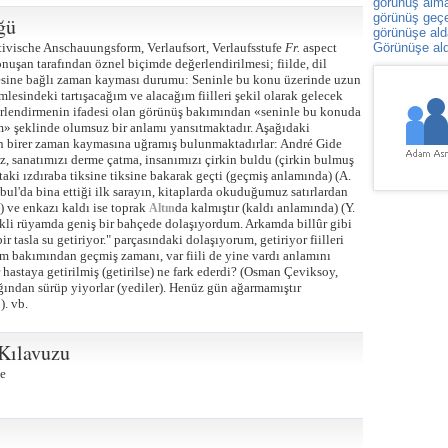
görünüş alm
görünüş geçer
ğü
görünüşe al
ivische Anschauungsform, Verlaufsort, Verlaufsstufe
Fr.
aspect
Görünüşe al
nuşan tarafından öznel biçimde değerlendirilmesi; fiilde, dil
esine bağlı zaman kayması durumu: Seninle bu konu üzerinde uzun
lesindeki tartışacağım ve alacağım fiilleri şekil olarak gelecek
eğerlendirmenin ifadesi olan görünüş bakımından «seninle bu konuda
» şeklinde olumsuz bir anlamı yansıtmaktadır. Aşağıdaki
ınan birer zaman kaymasına uğramış bulunmaktadırlar: André Gide
iz, sanatımızı derme çatma, insanımızı çirkin buldu (çirkin bulmuş
aki ızdıraba tiksine tiksine bakarak geçti (geçmiş anlamında) (A.
anbul'da bina ettiği ilk sarayın, kitaplarda okuduğumuz satırlardan
) ve enkazı kaldı ise toprak
da kalmıştır (kaldı anlamında) (Y.
Altın
enkli rüyamda geniş bir bahçede dolaşıyordum. Arkamda billûr gibi
 tasla su getiriyor." parçasındaki dolaşıyorum, getiriyor fiilleri
am bakımından geçmiş zamanı, var fiili de yine vardı anlamını
 hastaya getirilmiş (getirilse) ne fark ederdi? (Osman Çeviksoy,
ağından sürüp yiyorlar (yediler). Henüz gün ağarmamıştır
). vb.
 Kılavuzu
e