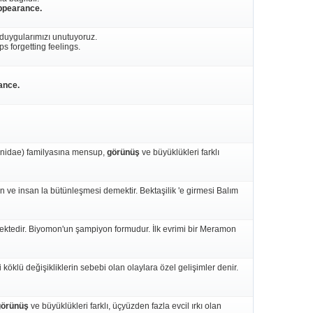
ppearance.
 duygularımızı unutuyoruz.
s forgetting feelings.
ance.
Canidae) familyasına mensup,
görünüş
ve büyüklükleri farklı
n ve insan la bütünleşmesi demektir. Bektaşilik 'e girmesi Balım
ktedir. Biyomon'un şampiyon formudur. İlk evrimi bir Meramon
i köklü değişikliklerin sebebi olan olaylara özel gelişimler denir.
görünüş
ve büyüklükleri farklı, üçyüzden fazla evcil ırkı olan