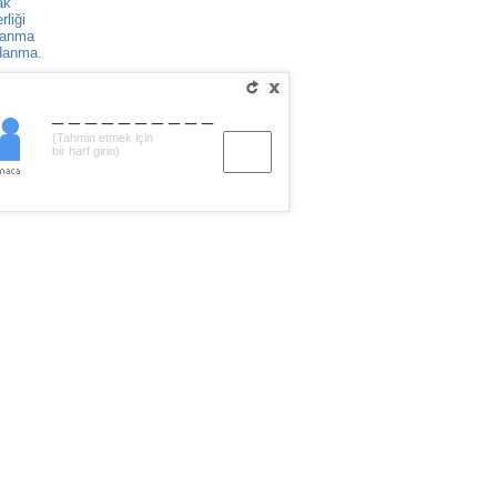
ak
liği
danma
danma.
__________
(Tahmin etmek için
bir harf girin)