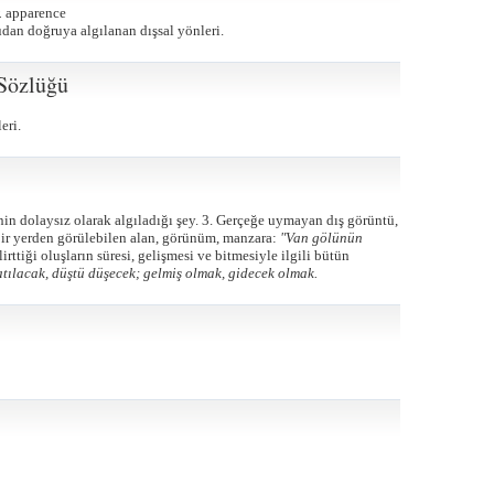
.
apparence
udan doğruya algılanan dışsal yönleri.
Sözlüğü
eri.
nin dolaysız olarak algıladığı şey. 3. Gerçeğe uymayan dış görüntü,
ir yerden görülebilen alan, görünüm, manzara:
"Van gölünün
lirttiği oluşların süresi, gelişmesi ve bitmesiyle ilgili bütün
atılacak, düştü düşecek; gelmiş olmak, gidecek olmak.