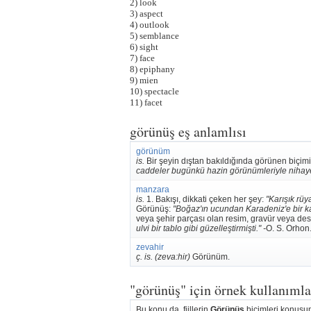
2) look
3) aspect
4) outlook
5) semblance
6) sight
7) face
8) epiphany
9) mien
10) spectacle
11) facet
görünüş eş anlamlısı
görünüm
is.
Bir şeyin dıştan bakıldığında görünen biçim
caddeler bugünkü hazin görünümleriyle nihayet b
manzara
is.
1. Bakışı, dikkati çeken her şey:
"Karışık rüy
Görünüş:
"Boğaz'ın ucundan Karadeniz'e bir kap
veya şehir parçası olan resim, gravür veya dese
ulvi bir tablo gibi güzelleştirmişti." -
O. S. Orhon
zevahir
ç. is. (zeva:hir)
Görünüm.
"görünüş" için örnek kullanımla
Bu konu da, fiillerin
Görünüş
biçimleri konusun