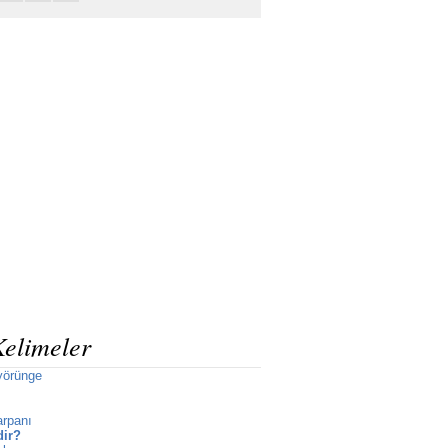
Kelimeler
yörünge
arpanı
dir?