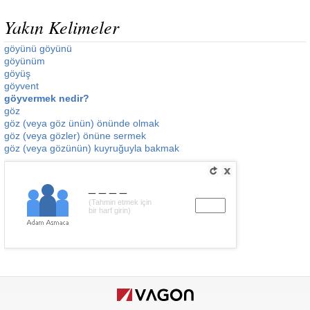
Yakın Kelimeler
göyünü göyünü
göyünüm
göyüş
göyvent
göyvermek nedir?
göz
göz (veya göz ünün) önünde olmak
göz (veya gözler) önüne sermek
göz (veya gözünün) kuyruğuyla bakmak
____
(Tahmin etmek için
bir harf girin)