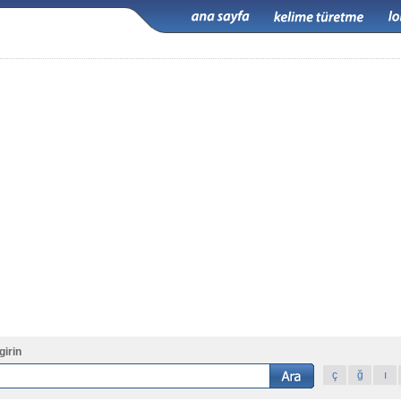
girin
ç
ğ
ı