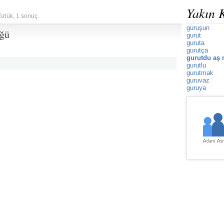
Yakın 
özlük, 1 sonuç.
guruşun
üğü
gurut
guruta
gurutça
gurutdu aş 
gurutlu
gurutmak
guruvaz
guruya