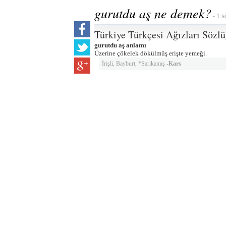
gurutdu aş ne demek?
- 1 s
Türkiye Türkçesi Ağızları Sözl
gurutdu aş anlamı
Üzerine çökelek dökülmüş erişte yemeği.
İrişli, Bayburt, *Sarıkamış -
Kars