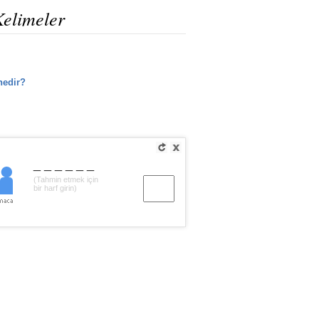
Kelimeler
nedir?
______
(Tahmin etmek için
bir harf girin)