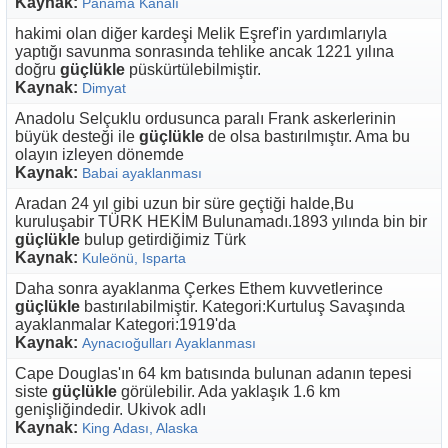
Kaynak:
Panama Kanalı
hakimi olan diğer kardeşi Melik Eşref'in yardımlarıyla
yaptığı savunma sonrasında tehlike ancak 1221 yılına
doğru
güçlükle
püskürtülebilmiştir.
Kaynak:
Dimyat
Anadolu Selçuklu ordusunca paralı Frank askerlerinin
büyük desteği ile
güçlükle
de olsa bastırılmıştır. Ama bu
olayın izleyen dönemde
Kaynak:
Babai ayaklanması
Aradan 24 yıl gibi uzun bir süre geçtiği halde,Bu
kuruluşabir TÜRK HEKİM Bulunamadı.1893 yılında bin bir
güçlükle
bulup getirdiğimiz Türk
Kaynak:
Kuleönü, Isparta
Daha sonra ayaklanma Çerkes Ethem kuvvetlerince
güçlükle
bastırılabilmiştir. Kategori:Kurtuluş Savaşında
ayaklanmalar Kategori:1919'da
Kaynak:
Aynacıoğulları Ayaklanması
Cape Douglas'ın 64 km batısında bulunan adanın tepesi
siste
güçlükle
görülebilir. Ada yaklaşık 1.6 km
genişliğindedir. Ukivok adlı
Kaynak:
King Adası, Alaska