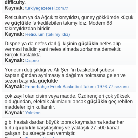
difficulty.
Kaynak:
turkiyegazetesi.com.tr
Reticulum ya da Ağcık takımyıldızı, güney gökkürede küçük
ve
güçlükle
farkedilebilen takımyıldız. Modern 88
takımyıldızdan biridir.
Kaynak:
Reticulum (takımyıldız)
Dispne ya da nefes darlığı kişinin
güçlükle
nefes alıp
vermesi halidir, yani nefes almada zorlanma demektir.
Birçok hastalıkta
Kaynak:
Dispne
Yönetim değişikliği ve Ali Şen 'in basketbol şubesi
kaptanlığından ayrılmasıyla dağılma noktasına gelen ve
sezon başında
güçlükle
Kaynak:
Fenerbahçe Erkek Basketbol Takımı 1976-77 sezonu
çok zayıf olan cisim veya madde. Özdirençleri çok yüksek
olduğundan, elektrik akımlarını ancak
güçlükle
geçirebilen
maddeler için kullanılır.
Kaynak:
Yalıtkan
gibi hastalıklardan büyük toprak kaymalarına kadar her
türlü
güçlükle
karşılaşılmış ve yaklaşık 27.500 kanal
çalışanı bu süreçte can vermiştir.