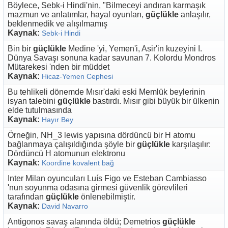
Böylece, Sebk-i Hindi'nin, "Bilmeceyi andıran karmaşık
mazmun ve anlatımlar, hayal oyunları,
güçlükle
anlaşılır,
beklenmedik ve alışılmamış
Kaynak:
Sebk-i Hindi
Bin bir
güçlükle
Medine 'yi, Yemen'i, Asir'in kuzeyini I.
Dünya Savaşı sonuna kadar savunan 7. Kolordu Mondros
Mütarekesi 'nden bir müddet
Kaynak:
Hicaz-Yemen Cephesi
Bu tehlikeli dönemde Mısır'daki eski Memlük beylerinin
isyan talebini
güçlükle
bastırdı. Mısır gibi büyük bir ülkenin
elde tutulmasında
Kaynak:
Hayır Bey
Örneğin, NH_3 lewis yapısına dördüncü bir H atomu
bağlanmaya çalışıldığında şöyle bir
güçlükle
karşılaşılır:
Dördüncü H atomunun elektronu
Kaynak:
Koordine kovalent bağ
Inter Milan oyuncuları Luís Figo ve Esteban Cambiasso
'nun soyunma odasına girmesi güvenlik görevlileri
tarafından
güçlükle
önlenebilmiştir.
Kaynak:
David Navarro
Antigonos savaş alanında öldü; Demetrios
güçlükle