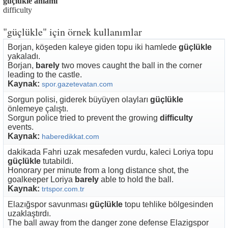
güçlükle anlamı
difficulty
"güçlükle" için örnek kullanımlar
Borjan, köşeden kaleye giden topu iki hamlede
güçlükle
yakaladı.
Borjan,
barely
two moves caught the ball in the corner
leading to the castle.
Kaynak:
spor.gazetevatan.com
Sorgun polisi, giderek büyüyen olayları
güçlükle
önlemeye çalıştı.
Sorgun police tried to prevent the growing
difficulty
events.
Kaynak:
haberedikkat.com
dakikada Fahri uzak mesafeden vurdu, kaleci Loriya topu
güçlükle
tutabildi.
Honorary per minute from a long distance shot, the
goalkeeper Loriya
barely
able to hold the ball.
Kaynak:
trtspor.com.tr
Elazığspor savunması
güçlükle
topu tehlike bölgesinden
uzaklaştırdı.
The ball away from the danger zone defense Elazigspor