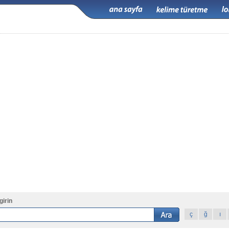
girin
ç
ğ
ı