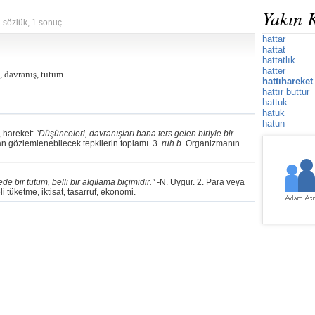
Yakın 
1 sözlük, 1 sonuç.
hattar
hattat
hattatlık
hatter
, davranış, tutum.
hattıhareket
hattır buttur
hattuk
hatuk
hatun
 hareket:
"Düşünceleri, davranışları bana ters gelen biriyle bir
n gözlemlenebilecek tepkilerin toplamı. 3.
ruh b.
Organizmanın
de bir tutum, belli bir algılama biçimidir." -
N. Uygur. 2. Para veya
li tüketme, iktisat, tasarruf, ekonomi.