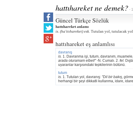
hattıhareket ne demek?
- 
Güncel Türkçe Sözlük
hattıhareket anlamı
is. (ha'ttıhareket) esk.
Tutulan yol, tutulacak yol
hattıhareket eş anlamlısı
davranış
is.
1. Davranma işi, tutum, davranım, muamele,
arada oturamam elbet!" -
N. Cumalı. 2.
fel.
Dışta
uyaranlar karşısındaki tepkilerinin bütünü.
tutum
is.
1. Tutulan yol, davranış:
"Dil bir bakış, görme
herhangi bir şeyi dikkatli kullanma, idare, idare