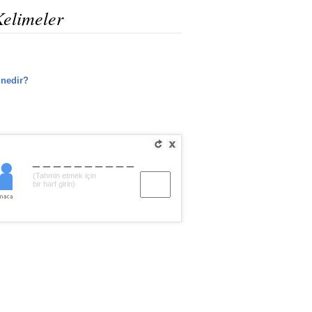
Kelimeler
 nedir?
__________
(Tahmin etmek için
bir harf girin)