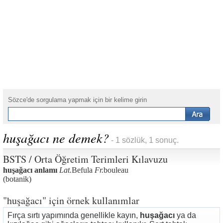
Sözce'de sorgulama yapmak için bir kelime girin
huşağacı ne demek?
- 1 sözlük, 1 sonuç.
BSTS / Orta Öğretim Terimleri Kılavuzu
huşağacı anlamı
Lat.
Befula
Fr.
bouleau
(botanik)
"huşağacı" için örnek kullanımlar
Fırça sırtı yapımında genellikle kayın,
huşağacı
ya da