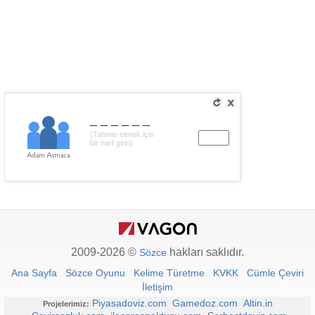
______
(Tahmin etmek için
bir harf girin)
2009-2026 ©
hakları saklıdır.
Sözce
Ana Sayfa
Sözce Oyunu
Kelime Türetme
KVKK
Cümle Çeviri
İletişim
Piyasadoviz.com
Gamedoz.com
Altin.in
Projelerimiz: