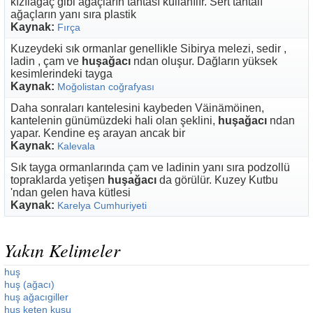
kızılağaç gibi ağaçların tahtası kullanılır. Sert tahtalı
ağaçların yanı sıra plastik
Kaynak:
Fırça
Kuzeydeki sık ormanlar genellikle Sibirya melezi, sedir ,
ladin , çam ve
huşağacı
ndan oluşur. Dağların yüksek
kesimlerindeki tayga
Kaynak:
Moğolistan coğrafyası
Daha sonraları kantelesini kaybeden Väinämöinen,
kantelenin günümüzdeki hali olan şeklini,
huşağacı
ndan
yapar. Kendine eş arayan ancak bir
Kaynak:
Kalevala
Sık tayga ormanlarında çam ve ladinin yanı sıra podzollü
topraklarda yetişen
huşağacı
da görülür. Kuzey Kutbu
'ndan gelen hava kütlesi
Kaynak:
Karelya Cumhuriyeti
Yakın Kelimeler
huş
huş (ağacı)
huş ağacıgiller
huş keten kuşu