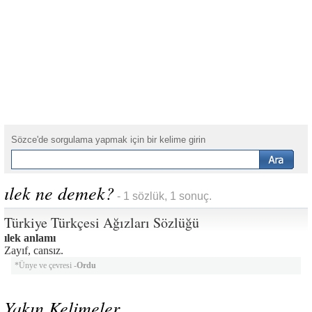
Sözce'de sorgulama yapmak için bir kelime girin
ılek ne demek?
- 1 sözlük, 1 sonuç.
Türkiye Türkçesi Ağızları Sözlüğü
ılek anlamı
Zayıf, cansız.
*Ünye ve çevresi -
Ordu
Yakın Kelimeler