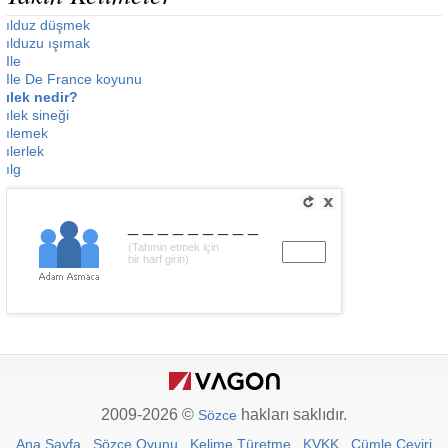
ılduz düşmek
ılduzu ışımak
Ile
Ile De France koyunu
ılek nedir?
ılek sineği
ılemek
ılerlek
ılg
_________
(Tahmin etmek için
bir harf girin)
2009-2026 ©
hakları saklıdır.
Sözce
Ana Sayfa
Sözce Oyunu
Kelime Türetme
KVKK
Cümle Çeviri