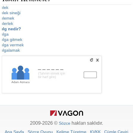
ılek
ılek sineği
ılemek
ılerlek
ılg nedir?
ılga
ılga gitmek
ılga vermek
ılgalamak
______
(Tahmin etmek için
bir harf girin)
2009-2026 ©
hakları saklıdır.
Sözce
Ana Sayfa
Sözce Oyunu
Kelime Türetme
KVKK
Cümle Çeviri