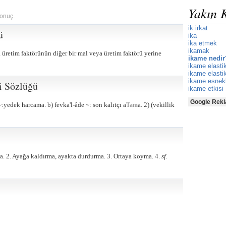
Yakın 
sonuç.
ik irkat
ü
ika
ika etmek
ikamak
 üretim faktörünün diğer bir mal veya üretim faktörü yerine
ikame nedir
ikame elastik
ikame elastik
ikame esnekl
i Sözlüğü
ikame etkisi
Google Rekl
 ~:yedek harcama. b) fevka'l-âde ~: son kalıtçı a
a. 2) (vekillik
Tam
. 2. Ayağa kaldırma, ayakta durdurma. 3. Ortaya koyma. 4.
sf.