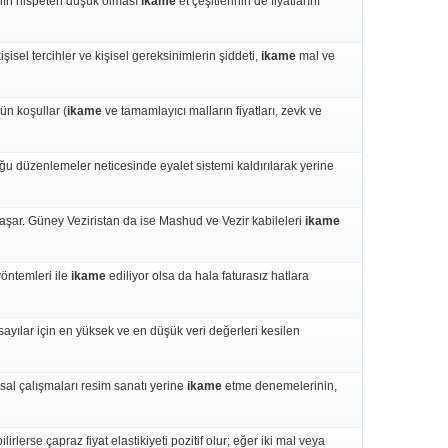
ının nispeten düşük olması
ikame
et çeşitlerinin de fiyatlarını
şisel tercihler ve kişisel gereksinimlerin şiddeti,
ikame
mal ve
ün koşullar (
ikame
ve tamamlayıcı malların fiyatları, zevk ve
duğu düzenlemeler neticesinde eyalet sistemi kaldırılarak yerine
yaşar. Güney Veziristan da ise Mashud ve Vezir kabileleri
ikame
öntemleri ile
ikame
ediliyor olsa da hala faturasız hatlara
ayılar için en yüksek ve en düşük veri değerleri kesilen
sal çalışmaları resim sanatı yerine
ikame
etme denemelerinin,
ilirlerse çapraz fiyat elastikiyeti pozitif olur; eğer iki mal veya