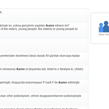
k.
tırmak mı, yoksa gençlerin yaşlıları
ikame
etmesi mi?
of the elders, young people, the elderly or young people to
 yemler)den kesilmesi ideal olarak 40 günlük oluncaya kadar
um olmasına)
ikame
et (kıyamda tut). Allah'ın o fıtratıyla ki, (Allah)
gelmiştir; Arapça'da bulunmayan P harfi F ile
ikame
edilmiştir
lan zihin psikolojisini, zihnin duygulanımlarının psikolojisiyle