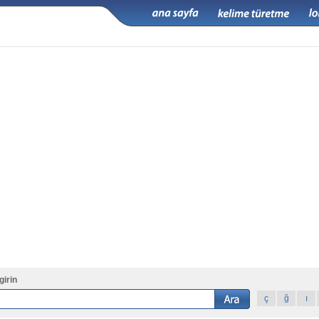
girin
ç
ğ
ı