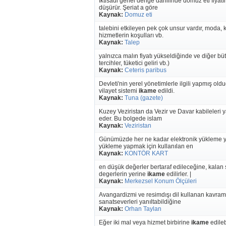
İktisadi genel denge dahilinde domuz eti fiyat
düşürür. Şeriat a göre
Kaynak:
Domuz eti
talebini etkileyen pek çok unsur vardır, moda, ki
hizmetlerin koşulları vb.
Kaynak:
Talep
yalnızca malın fiyatı yükseldiğinde ve diğer büt
tercihler, tüketici geliri vb.)
Kaynak:
Ceteris paribus
Devleti'nin yerel yönetimlerle ilgili yapmış ol
vilayet sistemi
ikame
edildi.
Kaynak:
Tuna (gazete)
Kuzey Veziristan da Vezir ve Davar kabileleri 
eder. Bu bolgede islam
Kaynak:
Veziristan
Günümüzde her ne kadar elektronik yükleme y
yükleme yapmak için kullanılan en
Kaynak:
KONTÖR KART
en düşük değerler bertaraf edileceğine, kalan s
degerlerin yerine
ikame
edilirler. |
Kaynak:
Merkezsel Konum Ölçüleri
Avangardizmi ve resimdışı dil kullanan kavram
sanatseverleri yanıltabildiğine
Kaynak:
Orhan Taylan
Eğer iki mal veya hizmet birbirine
ikame
edileb