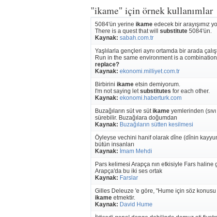
"ikame" için örnek kullanımlar
5084'ün yerine
ikame
edecek bir arayışımız yo
There is a quest that will
substitute
5084'ün.
Kaynak:
sabah.com.tr
Yaşlılarla gençleri aynı ortamda bir arada çalış
Run in the same environment is a combination 
replace?
Kaynak:
ekonomi.milliyet.com.tr
Birbirini
ikame
etsin demiyorum.
I'm not saying let
substitutes
for each other.
Kaynak:
ekonomi.haberturk.com
Buzağıların süt ve süt
ikame
yemlerinden (sıvı
sürebilir. Buzağılara doğumdan
Kaynak:
Buzağıların sütten kesilmesi
Öyleyse vechini hanif olarak dîne (dînin kayy
bütün insanları
Kaynak:
İmam Mehdi
Pars kelimesi Arapça nın etkisiyle Fars haline 
Arapça'da bu iki ses ortak
Kaynak:
Farslar
Gilles Deleuze 'e göre, "Hume için söz konusu o
ikame
etmektir.
Kaynak:
David Hume