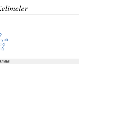
Kelimeler
?
iyeti
liği
iği
amları