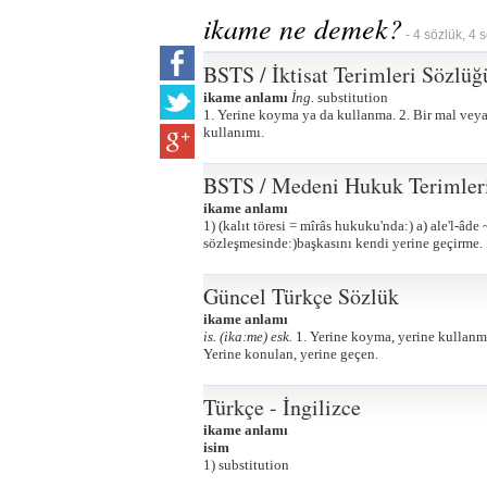
ikame ne demek?
- 4 sözlük, 4 
BSTS / İktisat Terimleri Sözlüğ
ikame anlamı
İng.
substitution
1. Yerine koyma ya da kullanma. 2. Bir mal veya
kullanımı.
BSTS / Medeni Hukuk Terimler
ikame anlamı
1) (kalıt töresi = mîrâs hukuku'nda:) a) ale'l-âde
sözleşmesinde:)başkasını kendi yerine geçirme.
Güncel Türkçe Sözlük
ikame anlamı
is. (ika:me) esk.
1. Yerine koyma, yerine kullanma
Yerine konulan, yerine geçen.
Türkçe - İngilizce
ikame anlamı
isim
1) substitution