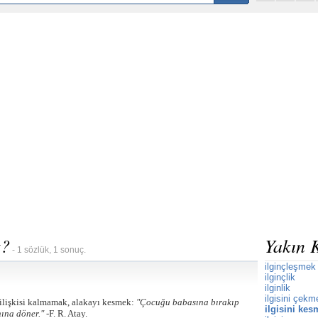
k?
Yakın 
- 1 sözlük, 1 sonuç.
ilginçleşmek
ilginçlik
ilginlik
ilgisini çekm
 ilişkisi kalmamak, alakayı kesmek:
"Çocuğu babasına bırakıp
ilgisini ke
nına döner." -
F. R. Atay.