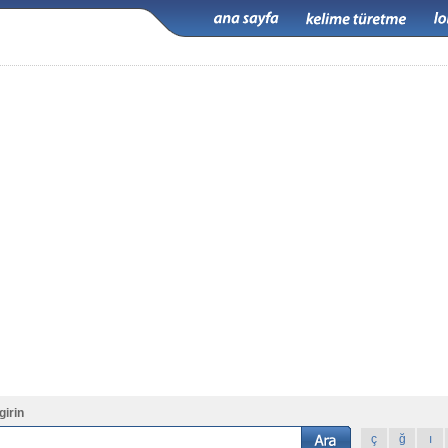
girin
ç
ğ
ı