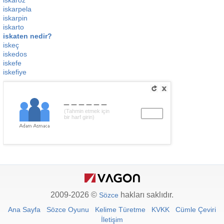
iskaroz
iskarpela
iskarpin
iskarto
iskaten nedir?
iskeç
iskedos
iskefe
iskefiye
______
(Tahmin etmek için
bir harf girin)
2009-2026 ©
hakları saklıdır.
Sözce
Ana Sayfa
Sözce Oyunu
Kelime Türetme
KVKK
Cümle Çeviri
İletişim