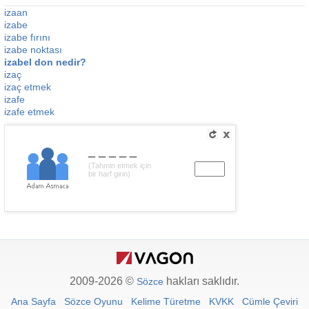
izaan
izabe
izabe fırını
izabe noktası
izabel don nedir?
izaç
izaç etmek
izafe
izafe etmek
_____
(Tahmin etmek için
bir harf girin)
2009-2026 ©
hakları saklıdır.
Sözce
Ana Sayfa
Sözce Oyunu
Kelime Türetme
KVKK
Cümle Çeviri