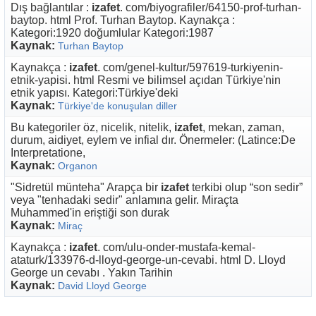
Dış bağlantılar :
izafet
. com/biyografiler/64150-prof-turhan-
baytop. html Prof. Turhan Baytop. Kaynakça :
Kategori:1920 doğumlular Kategori:1987
Kaynak:
Turhan Baytop
Kaynakça :
izafet
. com/genel-kultur/597619-turkiyenin-
etnik-yapisi. html Resmi ve bilimsel açıdan Türkiye'nin
etnik yapısı. Kategori:Türkiye'deki
Kaynak:
Türkiye'de konuşulan diller
Bu kategoriler öz, nicelik, nitelik,
izafet
, mekan, zaman,
durum, aidiyet, eylem ve infial dır. Önermeler: (Latince:De
Interpretatione,
Kaynak:
Organon
"Sidretül münteha" Arapça bir
izafet
terkibi olup “son sedir”
veya "tenhadaki sedir" anlamına gelir. Miraçta
Muhammed'in eriştiği son durak
Kaynak:
Miraç
Kaynakça :
izafet
. com/ulu-onder-mustafa-kemal-
ataturk/133976-d-lloyd-george-un-cevabi. html D. Lloyd
George un cevabı . Yakın Tarihin
Kaynak:
David Lloyd George