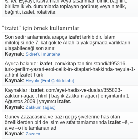
is. fel.
Eşyayı, kavramları veya tasarımları birlik, bağlılık,
birliktelik vb. durumlarda toplayan görünüş veya nitelik,
bağıntı, izafet, rölativite.
"izafet" için örnek kullanımlar
Son sedir anlamında arapça
izafet
terkibidir. İslam
mitolojisi nde 7. kat gök te Allah 'a yaklaşmada varlıkların
ulaşabileceği son sınır
Kaynak:
Sidret'ül münteha
Ayrıca bakınız :
izafet
. com/kitap-tanitim-standi/495316-
turk-gerilim-yazari-erol-celik-in-kitaplari-hakkinda-heyula-1-
a.html
İzafet
Türk
Kaynak:
Heyula (Erol Çelik kitabı)
Kaynaklar :
izafet
. com/ayet-hadis-ve-dualar/355823-
zakkum-agaci. html | başlık Zakkum ağacı | erişimtarihi 1
Ağustos 2009 | yayımcı
izafet
.
Kaynak:
Zakkum (ağaç)
Güney Zazacasına ve bazı geçiş şivelerine has olan
özelliklerden biri de isim ve sıfat tamlamarında
izafet
–ê, –
a ve –o ile tamlanan ad
Kaynak:
Zazaca