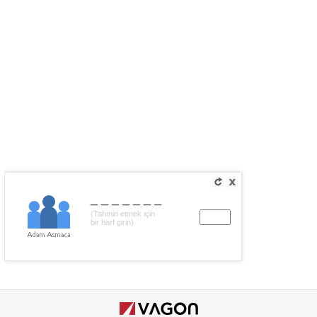
_______
(Tahmin etmek için
bir harf girin)