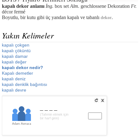
kapalı dekor anlamı
İng.
box set
Alm.
geschlossene Dekoration
Fr.
décor fermé
Boyutlu, bir kutu gibi üç yandan kapalı ve tabanlı
.
dekor
Yakın Kelimeler
kapalı çokgen
kapalı çöküntü
kapalı damar
kapalı değer
kapalı dekor nedir?
Kapalı demetler
kapalı deniz
kapalı denklik bağıntısı
kapalı devre
____
(Tahmin etmek için
bir harf girin)