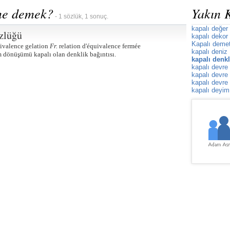
 ne demek?
Yakın 
- 1 sözlük, 1 sonuç.
kapalı değer
zlüğü
kapalı dekor
Kapalı demet
ivalence gelation
Fr.
relation d'équivalence fermée
kapalı deniz
m dönüşümü kapalı olan denklik bağıntısı.
kapalı denkl
kapalı devre
kapalı devre
kapalı devre
kapalı deyim