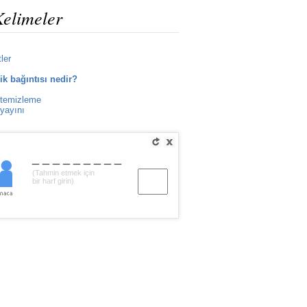
Kelimeler
ler
ik bağıntısı nedir?
 temizleme
 yayını
_________
(Tahmin etmek için
bir harf girin)