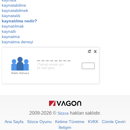
kaynata
kaynatabilme
kaynatabilmek
kaynatalık
kaynatılma nedir?
kaynatılmak
kaynatlı
kaynatma
kaynatma deneyi
________
(Tahmin etmek için
bir harf girin)
2009-2026 ©
hakları saklıdır.
Sözce
Ana Sayfa
Sözce Oyunu
Kelime Türetme
KVKK
Cümle Çeviri
İletişim