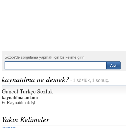
Sözce'de sorgulama yapmak için bir kelime girin
kaynatılma ne demek?
- 1 sözlük, 1 sonuç.
Güncel Türkçe Sözlük
kaynatılma anlamı
is.
Kaynatılmak işi.
Yakın Kelimeler