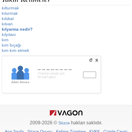
kılturmak
kılurmak
kılükal
kılvan
kılyarma nedir?
kılyılanı
kım
kım bıçağı
kım kım etmek
________
(Tahmin etmek için
bir harf girin)
2009-2026 ©
hakları saklıdır.
Sözce
Ana Sayfa
Sözce Oyunu
Kelime Türetme
KVKK
Cümle Çeviri