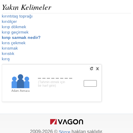
Yakın Kelimeler
kırıntıtaş toprağı
kırıölçer
kırıp dökmek
kırıp geçirmek
kırıp sarmak nedir?
kırıs çekmek
kırısmak
kırıstık
kırış
________
(Tahmin etmek için
bir harf girin)
2009-2026 ©
hakları saklıdır.
Sözce