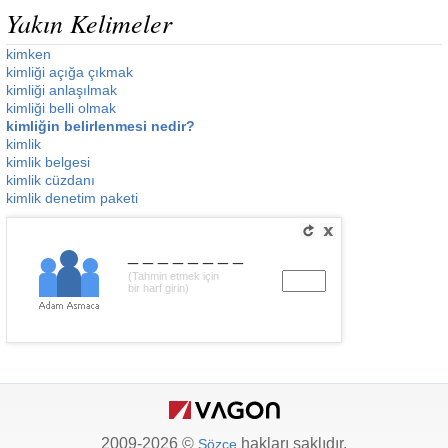
Yakın Kelimeler
kimken
kimliği açığa çıkmak
kimliği anlaşılmak
kimliği belli olmak
kimliğin belirlenmesi nedir?
kimlik
kimlik belgesi
kimlik cüzdanı
kimlik denetim paketi
________
(Tahmin etmek için
bir harf girin)
2009-2026 ©
hakları saklıdır.
Sözce