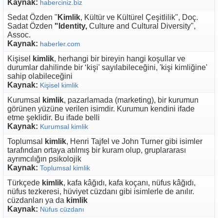
Kaynak:
haberciniz.biz
Sedat Özden "
Kimlik
, Kültür ve Kültürel Çeşitlilik", Doç.
Sadat Özden
"Identity,
Culture and Cultural Diversity",
Assoc.
Kaynak:
haberler.com
Kişisel
kimlik
, herhangi bir bireyin hangi koşullar ve
durumlar dahilinde bir ‘kişi' sayılabileceğini, 'kişi kimliğine'
sahip olabileceğini
Kaynak:
Kişisel kimlik
Kurumsal
kimlik
, pazarlamada (marketing), bir kurumun
görünen yüzüne verilen isimdir. Kurumun kendini ifade
etme şeklidir. Bu ifade belli
Kaynak:
Kurumsal kimlik
Toplumsal
kimlik
, Henri Tajfel ve John Turner gibi isimler
tarafından ortaya atılmış bir kuram olup, gruplararası
ayrımcılığın psikolojik
Kaynak:
Toplumsal kimlik
Türkçede
kimlik
, kafa kâğıdı, kafa koçanı, nüfus kâğıdı,
nüfus tezkeresi, hüviyet cüzdanı gibi isimlerle de anılır.
cüzdanları ya da
kimlik
Kaynak:
Nüfus cüzdanı