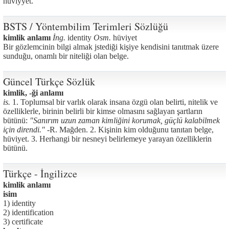
hüviyyet.
BSTS / Yöntembilim Terimleri Sözlüğü
kimlik anlamı
İng.
identity
Osm.
hüviyet
Bir gözlemcinin bilgi almak jstediği kişiye kendisini tanıtmak üzere
sunduğu, onamlı bir niteliği olan belge.
Güncel Türkçe Sözlük
kimlik, -ği anlamı
is.
1. Toplumsal bir varlık olarak insana özgü olan belirti, nitelik ve
özelliklerle, birinin belirli bir kimse olmasını sağlayan şartların
bütünü:
"Sanırım uzun zaman kimliğini korumak, güçlü kalabilmek
için direndi." -
R. Mağden. 2. Kişinin kim olduğunu tanıtan belge,
hüviyet. 3. Herhangi bir nesneyi belirlemeye yarayan özelliklerin
bütünü.
Türkçe - İngilizce
kimlik anlamı
isim
1) identity
2) identification
3) certificate