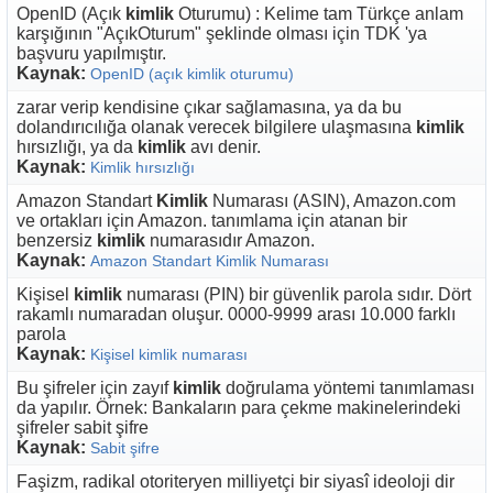
OpenID (Açık
kimlik
Oturumu) : Kelime tam Türkçe anlam
karşığının "AçıkOturum" şeklinde olması için TDK 'ya
başvuru yapılmıştır.
Kaynak:
OpenID (açık kimlik oturumu)
zarar verip kendisine çıkar sağlamasına, ya da bu
dolandırıcılığa olanak verecek bilgilere ulaşmasına
kimlik
hırsızlığı, ya da
kimlik
avı denir.
Kaynak:
Kimlik hırsızlığı
Amazon Standart
Kimlik
Numarası (ASIN), Amazon.com
ve ortakları için Amazon. tanımlama için atanan bir
benzersiz
kimlik
numarasıdır Amazon.
Kaynak:
Amazon Standart Kimlik Numarası
Kişisel
kimlik
numarası (PIN) bir güvenlik parola sıdır. Dört
rakamlı numaradan oluşur. 0000-9999 arası 10.000 farklı
parola
Kaynak:
Kişisel kimlik numarası
Bu şifreler için zayıf
kimlik
doğrulama yöntemi tanımlaması
da yapılır. Örnek: Bankaların para çekme makinelerindeki
şifreler sabit şifre
Kaynak:
Sabit şifre
Faşizm, radikal otoriteryen milliyetçi bir siyasî ideoloji dir