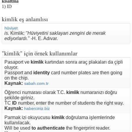
kısaltma
1) ID
kimlik eş anlamlısı
hüviyet
is.
Kimlik:
"Hüviyetini saklayan zengini de merak
ediyorlardı." -
H. E. Adıvar.
"kimlik" için örnek kullanımlar
Pasaport ve
kimlik
kartından sonra araç plakaları da çipli
oluyor.
Passport and
identity
card number plates are then going
on the chip.
Kaynak:
sabah.com.tr
Öğrenci numarası olarak T.C.
kimlik
numaranızı doğru
şekilde giriniz.
TC
ID
number, enter the number of students the right way.
Kaynak:
haberciniz.biz
Parmak izi okuyucusu
kimlik
doğrulama işlemlerinde
kullanılacak.
Will be used
to authenticate
the fingerprint reader.