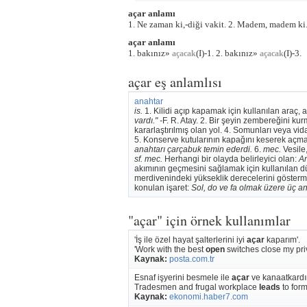
açar anlamı
1. Ne zaman ki,-diği vakit. 2. Madem, madem ki. 3
açar anlamı
1. bakınız»
(I)-1. 2. bakınız»
(I)-3.
açacak
açacak
açar eş anlamlısı
anahtar
is.
1. Kilidi açıp kapamak için kullanılan araç, a
vardı." -
F. R. Atay. 2. Bir şeyin zembereğini kur
kararlaştırılmış olan yol. 4. Somunları veya vida
5. Konserve kutularının kapağını keserek açma
anahtarı çarçabuk temin ederdi.
6.
mec.
Vesile,
sf. mec.
Herhangi bir olayda belirleyici olan:
An
akımının geçmesini sağlamak için kullanılan düze
merdivenindeki yükseklik derecelerini göster
konulan işaret:
Sol, do ve fa olmak üzere üç an
"açar" için örnek kullanımlar
'İş ile özel hayat şalterlerini iyi
açar
kaparım'.
'Work with the best
open
switches close my priva
Kaynak:
posta.com.tr
Esnaf işyerini besmele ile
açar
ve kanaatkardır
Tradesmen and frugal workplace
leads
to form
Kaynak:
ekonomi.haber7.com