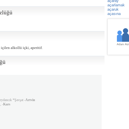
açaray
açarlamak
açaruk
zlüğü
açasına
çilen alkollü içki, aperitif.
üğü
eydancık *Şavşat -
Artvin
, -
Kars