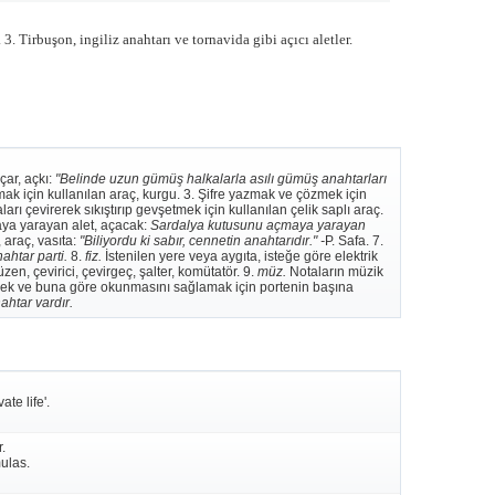
. Tirbuşon, ingiliz anahtarı ve tornavida gibi açıcı aletler.
çar, açkı:
"Belinde uzun gümüş halkalarla asılı gümüş anahtarları
mak için kullanılan araç, kurgu. 3. Şifre yazmak ve çözmek için
ları çevirerek sıkıştırıp gevşetmek için kullanılan çelik saplı araç.
ya yarayan alet, açacak:
Sardalya kutusunu açmaya yarayan
 araç, vasıta:
"Biliyordu ki sabır, cennetin anahtarıdır." -
P. Safa. 7.
ahtar parti.
8.
fiz.
İstenilen yere veya aygıta, isteğe göre elektrik
n, çevirici, çevirgeç, şalter, komütatör. 9.
müz.
Notaların müzik
mek ve buna göre okunmasını sağlamak için portenin başına
ahtar vardır.
te life'.
.
ulas.