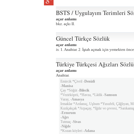
BSTS / Uygulayım Terimleri Sö
açar anlamı
bkz. açkı II.
Güncel Türkçe Sözlük
açar anlamı
is.
1. Anahtar. 2. İştah açmak için yemekten önce i
Türkiye Türkçesi Ağızları Sözl
açar anlamı
Anahtar.
Emircik *Çivril -
Denizli
-
Manisa
Çay *Söğüt -
Bilecik
*Vezirköprü, *Havza, *Lâdik -
Samsun
Varay, -
Amasya
Irmaklar *Ardanuç, Uşhum *Yusufeli, Çâğlıyan, M
Kızılçakçak *Arpaçay, *Iğdır ve çevresi, *Sarıkamış
-
Erzurum
-
Ağrı
Tutmaç -
Sivas
-
Niğde
*Kozan köyleri -
Adana