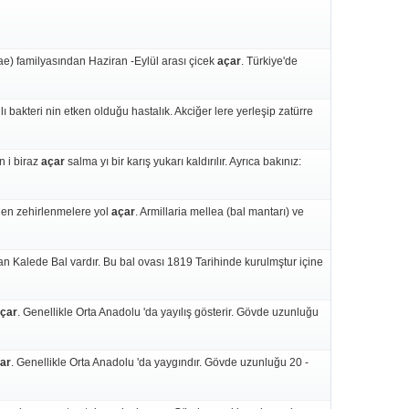
e) familyasından Haziran -Eylül arası çicek
açar
. Türkiye'de
 bakteri nin etken olduğu hastalık. Akciğer lere yerleşip zatürre
n i biraz
açar
salma yı bir karış yukarı kaldırılır. Ayrıca bakınız:
ilen zehirlenmelere yol
açar
. Armillaria mellea (bal mantarı) ve
an Kalede Bal vardır. Bu bal ovası 1819 Tarihinde kurulmştur içine
çar
. Genellikle Orta Anadolu 'da yayılış gösterir. Gövde uzunluğu
ar
. Genellikle Orta Anadolu 'da yaygındır. Gövde uzunluğu 20 -