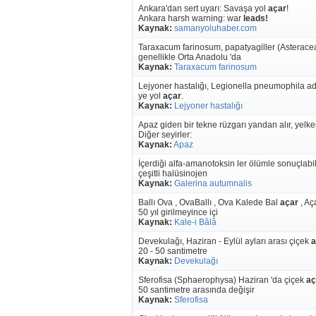
Ankara'dan sert uyarı: Savaşa yol
açar
!
Ankara harsh warning: war
leads!
Kaynak:
samanyoluhaber.com
Taraxacum farinosum, papatyagiller (Asteracea
genellikle Orta Anadolu 'da
Kaynak:
Taraxacum farinosum
Lejyoner hastalığı, Legionella pneumophila adlı
ye yol
açar
.
Kaynak:
Lejyoner hastalığı
Apaz giden bir tekne rüzgarı yandan alır, yelke
Diğer seyirler:
Kaynak:
Apaz
İçerdiği alfa-amanotoksin ler ölümle sonuçlab
çeşitli halüsinojen
Kaynak:
Galerina autumnalis
Ballı Ova , OvaBallı , Ova Kalede Bal
açar
, Aç
50 yıl girilmeyince içi
Kaynak:
Kale-i Bâlâ
Devekulağı, Haziran - Eylül ayları arası çiçek
a
20 - 50 santimetre
Kaynak:
Devekulağı
Sferofisa (Sphaerophysa) Haziran 'da çiçek
aç
50 santimetre arasında değişir
Kaynak:
Sferofisa