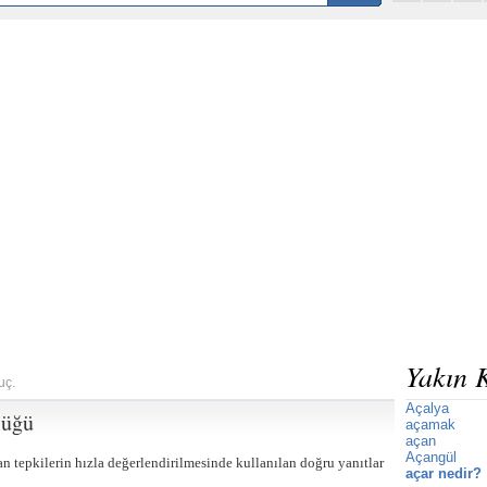
Yakın 
uç.
Açalya
lüğü
açamak
açan
Açangül
lan tepkilerin hızla değerlendirilmesinde kullanılan doğru yanıtlar
açar nedir?