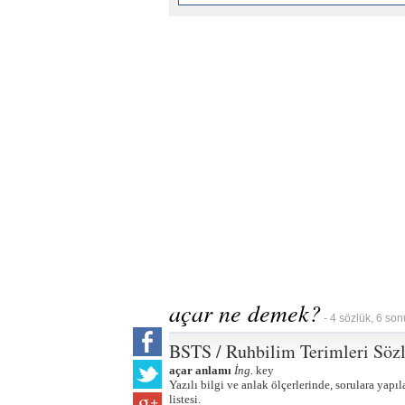
açar ne demek?
- 4 sözlük, 6 son
BSTS / Ruhbilim Terimleri Söz
açar anlamı
İng.
key
Yazılı bilgi ve anlak ölçerlerinde, sorulara yapı
listesi.