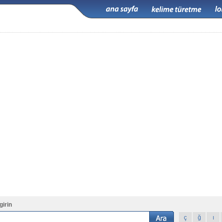
girin
ç
ğ
ı