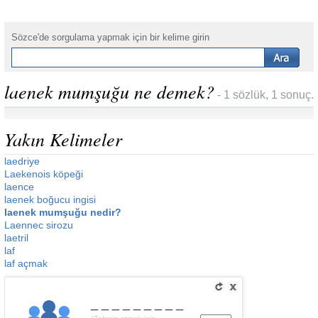
Sözce'de sorgulama yapmak için bir kelime girin
laenek mumşuğu ne demek?
- 1 sözlük, 1 sonuç.
Yakın Kelimeler
laedriye
Laekenois köpeği
laence
laenek boğucu ingisi
laenek mumşuğu nedir?
Laennec sirozu
laetril
laf
laf açmak
_________