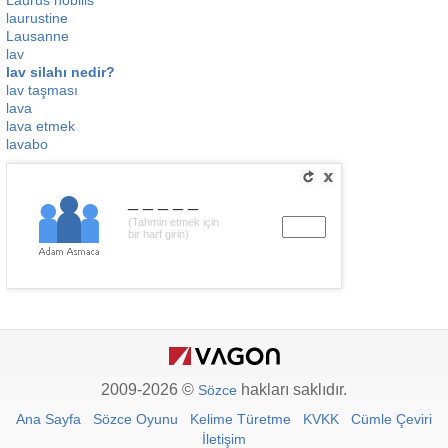
Laurus nobilis
laurustine
Lausanne
lav
lav silahı nedir?
lav taşması
lava
lava etmek
lavabo
_____
(Tahmin etmek için
bir harf girin)
2009-2026 ©
hakları saklıdır.
Sözce
Ana Sayfa
Sözce Oyunu
Kelime Türetme
KVKK
Cümle Çeviri
İletişim