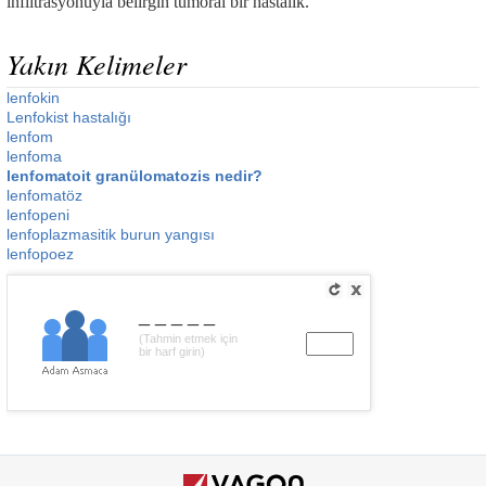
infiltrasyonuyla belirgin tümöral bir hastalık.
Yakın Kelimeler
lenfokin
Lenfokist hastalığı
lenfom
lenfoma
lenfomatoit granülomatozis nedir?
lenfomatöz
lenfopeni
lenfoplazmasitik burun yangısı
lenfopoez
_____
(Tahmin etmek için
bir harf girin)