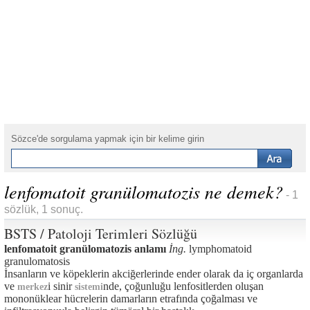
Sözce'de sorgulama yapmak için bir kelime girin
lenfomatoit granülomatozis ne demek?
- 1
sözlük, 1 sonuç.
BSTS / Patoloji Terimleri Sözlüğü
lenfomatoit granülomatozis anlamı
İng.
lymphomatoid
granulomatosis
İnsanların ve köpeklerin akciğerlerinde ender olarak da iç organlarda
ve
i sinir
nde, çoğunluğu lenfositlerden oluşan
merkez
sistemi
mononüklear hücrelerin damarların etrafında çoğalması ve