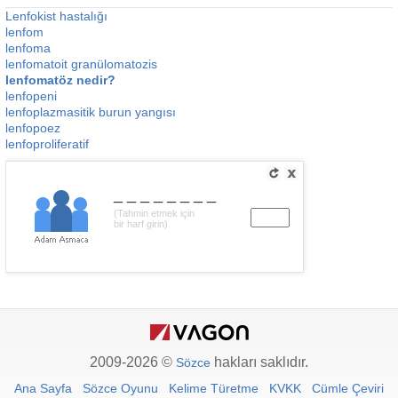
Lenfokist hastalığı
lenfom
lenfoma
lenfomatoit granülomatozis
lenfomatöz nedir?
lenfopeni
lenfoplazmasitik burun yangısı
lenfopoez
lenfoproliferatif
________
(Tahmin etmek için
bir harf girin)
2009-2026 ©
hakları saklıdır.
Sözce
Ana Sayfa
Sözce Oyunu
Kelime Türetme
KVKK
Cümle Çeviri