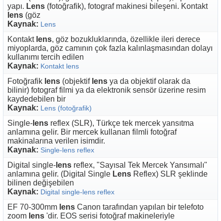
yapı.
Lens
(fotoğrafik), fotograf makinesi bileşeni. Kontakt
lens
(göz
Kaynak:
Lens
Kontakt
lens
, göz bozukluklarında, özellikle ileri derece
miyoplarda, göz camının çok fazla kalınlaşmasından dolayı
kullanımı tercih edilen
Kaynak:
Kontakt lens
Fotoğrafik
lens
(objektif
lens
ya da objektif olarak da
bilinir) fotograf filmi ya da elektronik sensör üzerine resim
kaydedebilen bir
Kaynak:
Lens (fotoğrafik)
Single-
lens
reflex (SLR), Türkçe tek mercek yansıtma
anlamına gelir. Bir mercek kullanan filmli fotoğraf
makinalarına verilen isimdir.
Kaynak:
Single-lens reflex
Digital single-
lens
reflex, "Sayısal Tek Mercek Yansımalı"
anlamına gelir. (Digital Single
Lens
Reflex) SLR şeklinde
bilinen değişebilen
Kaynak:
Digital single-lens reflex
EF 70-300mm
lens
Canon tarafından yapılan bir telefoto
zoom
lens
'dir. EOS serisi fotoğraf makineleriyle