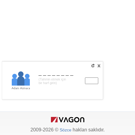
________
(Tahmin etmek için
bir harf girin)
2009-2026 ©
hakları saklıdır.
Sözce