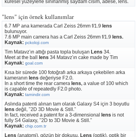
küresel yüzeylerle sınırlanmış saydam cisim, adese, lens.
"lens" için örnek kullanımlar
6.7 MP ana kamerada Carl Zeiss 26mm f/1.9
lens
bulunuyor.
7.6 MP main camera has a Carl Zeiss 26mm f/1.9
lens.
Kaynak:
pckoloji.com
Tim Matavz'ın attığı pasta topla buluşan
Lens
34.
Meet at the ball
lens
34 Matavz'ın cake made ​​by Tim
Kaynak:
goal.com
Kısa bir sürede 100 fotoğrafı arka arkaya çekebilen arka
kameranın
lens
değeriyse F2.0.
In a short time the rear camera
lens,
a value of 100 which
is capable of repeatedly F2.0 photo.
Kaynak:
tamindir.com
Aslında patenti alınan tam olarak Galaxy S4 için 3 boyutlu
lens
değil, "2D 3D Movie & Still."
In fact, received a patent for a 3-dimensional
lens
is not
fully S4 Galaxy, "2D to 3D Movie & Still."
Kaynak:
chip.com.tr
Lens
(anatomi), gözün bir dokusu.
Lens
(optik), optik bir