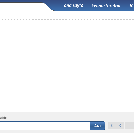
girin
ç
ğ
ı