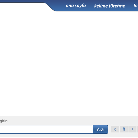
girin
ç
ğ
ı