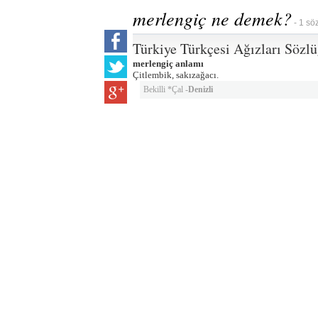
merlengiç ne demek?
- 1 sö
Türkiye Türkçesi Ağızları Sözl
merlengiç anlamı
Çitlembik, sakızağacı.
Bekilli *Çal -
Denizli