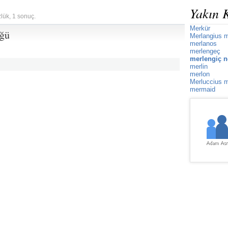
Yakın 
zlük, 1 sonuç.
Merkür
üğü
Merlangius 
merlanos
merlengeç
merlengiç n
merlin
merlon
Merluccius m
mermaid