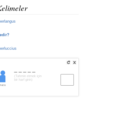
Kelimeler
merlangus
edir?
erluccius
_____
(Tahmin etmek için
bir harf girin)