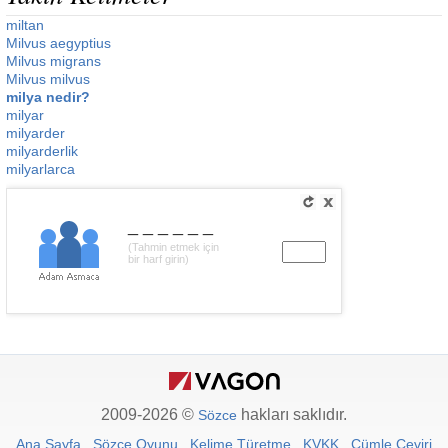
miltan
Milvus aegyptius
Milvus migrans
Milvus milvus
milya nedir?
milyar
milyarder
milyarderlik
milyarlarca
______
(Tahmin etmek için
bir harf girin)
2009-2026 ©
hakları saklıdır.
Sözce
Ana Sayfa
Sözce Oyunu
Kelime Türetme
KVKK
Cümle Çeviri