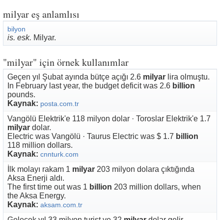
milyar eş anlamlısı
bilyon
is. esk.
Milyar.
"milyar" için örnek kullanımlar
Geçen yıl Şubat ayında bütçe açığı 2.6
milyar
lira olmuştu.
In February last year, the budget deficit was 2.6
billion
pounds.
Kaynak:
posta.com.tr
Vangölü Elektrik'e 118 milyon dolar · Toroslar Elektrik'e 1.7
milyar
dolar.
Electric was Vangölü · Taurus Electric was $ 1.7
billion
118 million dollars.
Kaynak:
cnnturk.com
İlk molayı rakam 1
milyar
203 milyon dolara çıktığında
Aksa Enerji aldı.
The first time out was 1
billion
203 million dollars, when
the Aksa Energy.
Kaynak:
aksam.com.tr
Gelecek yıl 33 milyon turist ve 32
milyar
dolar gelir