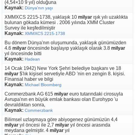
(4,54×10 9 yıl) olduğuna
Kaynak:
Dünya'nın yaşı
XMMXCS 2215-1738, yaklaşık 10
milyar
ışık yılı uzaklıkta
bulunan gökada kümesi . 2006 yılında XMM Cluster
Survey ile keşfedilmiştir
Kaynak:
XMMXCS 2215-1738
Bu dönem Dünya'nın oluşumunda, yaklaşık günümüzden
4.6
milyar
öncesinde başlayıp yaklaşık olarak 3.8
milyar
yıl öncesinde bitti
Kaynak:
Hadean
14 Ocak 1942) New York Şehri belediye başkanı ve 18
milyar
$'lık kişisel servetiyle ABD 'nin en zengin 8. kişisi.
Finansal haber ve bilgi
Kaynak:
Michael Bloomberg
Commerzbank AG 615
milyar
euro tutarındaki cirosuyla
Avrupa'nın en büyük emlak bankası olan Eurohypo 'u
devraldıktan sonra,
Kaynak:
Commerzbank
Bilimsel uzlaşmaya göre abiyogenez günümüzün 4,4
milyar
yıl öncesi ile 2,7
milyar
yıl öncesi arasında
meydana gelmiştir. 4
milyar
yıl