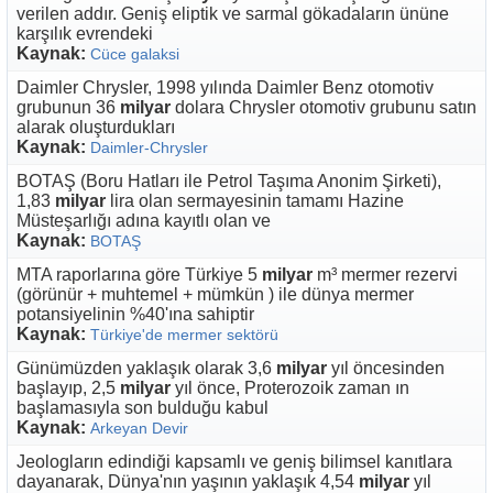
verilen addır. Geniş eliptik ve sarmal gökadaların ününe
karşılık evrendeki
Kaynak:
Cüce galaksi
Daimler Chrysler, 1998 yılında Daimler Benz otomotiv
grubunun 36
milyar
dolara Chrysler otomotiv grubunu satın
alarak oluşturdukları
Kaynak:
Daimler-Chrysler
BOTAŞ (Boru Hatları ile Petrol Taşıma Anonim Şirketi),
1,83
milyar
lira olan sermayesinin tamamı Hazine
Müsteşarlığı adına kayıtlı olan ve
Kaynak:
BOTAŞ
MTA raporlarına göre Türkiye 5
milyar
m³ mermer rezervi
(görünür + muhtemel + mümkün ) ile dünya mermer
potansiyelinin %40'ına sahiptir
Kaynak:
Türkiye'de mermer sektörü
Günümüzden yaklaşık olarak 3,6
milyar
yıl öncesinden
başlayıp, 2,5
milyar
yıl önce, Proterozoik zaman ın
başlamasıyla son bulduğu kabul
Kaynak:
Arkeyan Devir
Jeologların edindiği kapsamlı ve geniş bilimsel kanıtlara
dayanarak, Dünya'nın yaşının yaklaşık 4,54
milyar
yıl