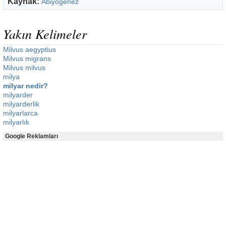
Kaynak:
Abiyogenez
Yakın Kelimeler
Milvus aegyptius
Milvus migrans
Milvus milvus
milya
milyar nedir?
milyarder
milyarderlik
milyarlarca
milyarlık
Google Reklamları