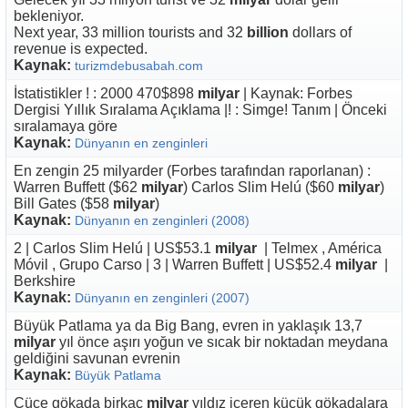
bekleniyor.
Next year, 33 million tourists and 32
billion
dollars of
revenue is expected.
Kaynak:
turizmdebusabah.com
İstatistikler ! : 2000 470$898
milyar
| Kaynak: Forbes
Dergisi Yıllık Sıralama Açıklama |! : Simge! Tanım | Önceki
sıralamaya göre
Kaynak:
Dünyanın en zenginleri
En zengin 25 milyarder (Forbes tarafından raporlanan) :
Warren Buffett ($62
milyar
) Carlos Slim Helú ($60
milyar
)
Bill Gates ($58
milyar
)
Kaynak:
Dünyanın en zenginleri (2008)
2 | Carlos Slim Helú | US$53.1
milyar
| Telmex , América
Móvil , Grupo Carso | 3 | Warren Buffett | US$52.4
milyar
|
Berkshire
Kaynak:
Dünyanın en zenginleri (2007)
Büyük Patlama ya da Big Bang, evren in yaklaşık 13,7
milyar
yıl önce aşırı yoğun ve sıcak bir noktadan meydana
geldiğini savunan evrenin
Kaynak:
Büyük Patlama
Cüce gökada birkaç
milyar
yıldız içeren küçük gökadalara