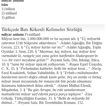
milyar anlamı
isim
1) billion
2) milliard
3) gillion
Türkçede Batı Kökenli Kelimeler Sözlüğü
milyar anlamı
Fr.
milliard
Milyon kere bin, 1.000.000.000 ve bu sayının adı: § "
Üç milyarlık
yatırımın Urfa bölgesine aktarılması
." -Adalet Ağaoğlu, Bir Düğün
Gecesi, 223. § "
Üç milyar kartın var mı?" -
Adalet Ağaoğlu, Toplu
Oyunlar: I. Sınır, 220. § "
Maymun, kaç milyon, kaç milyar kere
vurmalıdır ki, rastgele yan yana gelen harflerden Shakespeare'in
bir eseri meydana gelsin?"
-Peyami Safa, Din, İnkılap, İrtica,
Tam
10. § "
Sana bir milyar öpücük yolluyorum."
-Ruşen Eşref Ünaydın,
C. X, 35. § "
Pırlantadan kubbeler, belki bir milyar kırat…" -
Necip
Fazıl Kısakürek, Sultan Vahidüddin, 8. § "
Erbab-ı mübahaseden
bazılarının tasviri doğru olmak lazım gelse, beş on asırda ve birkaç
milyar insan meyanında bir romancılık bile peyda olmaması
lüzumunu hükmetmek iktiza ederdi."
-Ahmet Midhat Efendi,
Müşahedat, 3. § "
Bu gün Avrupa, bu eski sanatlarımızın
mahsullerini milyar sarf ederek parça parça topluyor.
" -Ziya
Gökalp, Türkçülüğün Esasları, 31. § "
Belki de milyarda bir
ihtimal..."
-Peyami Safa, Bir Tereddüdün Romanı, 152.