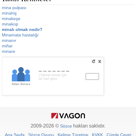
mina pulpası
minahiş
minakeşe
minakop
minalı olmak nedir?
Minamata hastalığı
minanır
miñar
minare
_______
(Tahmin etmek için
bir harf girin)
2009-2026 ©
hakları saklıdır.
Sözce
Ana Sayfa
Sözce Oyunu
Kelime Türetme
KVKK
Cümle Çeviri