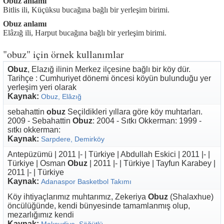
Obuz anlamı
Bitlis ili, Küçüksu bucağına bağlı bir yerleşim birimi.
Obuz anlamı
Elâzığ ili, Harput bucağına bağlı bir yerleşim birimi.
"obuz" için örnek kullanımlar
Obuz
, Elazığ ilinin Merkez ilçesine bağlı bir köy dür.
Tarihçe : Cumhuriyet dönemi öncesi köyün bulunduğu yer
yerleşim yeri olarak
Kaynak:
Obuz, Elâzığ
sebahattin
obuz
Seçildikleri yıllara göre köy muhtarları.
2009 - Sebahattin
Obuz
: 2004 - Sıtkı Okkerman: 1999 -
sıtkı okkerman:
Kaynak:
Sarpdere, Demirköy
Antepüzümü | 2011 |- | Türkiye | Abdullah Eskici | 2011 |- |
Türkiye | Osman
Obuz
| 2011 |- | Türkiye | Tayfun Karabey |
2011 |- | Türkiye
Kaynak:
Adanaspor Basketbol Takımı
Köy ihtiyaçlarımız muhtarımız, Zekeriya
Obuz
(Shalaxhue)
öncülüğünde, kendi bünyesinde tamamlanmış olup,
mezarlığımız kendi
Kaynak: